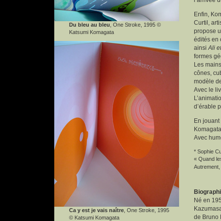
l’arrivée 
Enfin, Kom
Curtil, art
Du bleu au bleu
, One Stroke, 1995 ©
propose un
Katsumi Komagata
édités en 
ainsi
Ali e
formes géo
Les mains 
cônes, cub
modèle de
Avec le li
L’animatio
d’érable p
En jouant 
Komagata d
Avec humou
* Sophie Cur
« Quand les
Autrement,
Biograph
Né en 1953
Kazumasa N
Ca y est je vais naître
, One Stroke, 1995
de Bruno 
© Katsumi Komagata