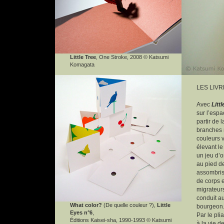
Little Tree
, One Stroke, 2008 © Katsumi
Komagata
LES LIV
Avec
Litt
sur l’espa
partir de 
branches n
couleurs v
élevant l
un jeu d’o
au pied de
assombriss
de corps 
migrateur
conduit au
What color?
(De quelle couleur ?),
Little
bourgeon
Eyes n°6
,
Par le plia
Éditions Kaisei-sha, 1990-1993 © Katsumi
à la vie de