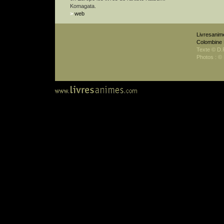
Komagata.
>
web
Livresanim
Colombine 
Texte © D.
Photos : ©