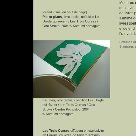
Moderne (M
qui devien
[grand visuel en haut de page]
de livres
Plis et plans
, livre tactile, coédition Les
Il anime d
Doigts qui rêvent / Les Trois Ourses /
livres son
One Stroke, 2004 © Katsumi Komagata
et défend 
l’œuvre d
Patricia S
Stagiaires 
Feuilles
, livre tactile, coédition Les Doigts
qui rêvent / Les Trois Ourses / One
Stroke / Centre Pompidou, 2004
© Katsumi Komagata
Les Trois Ourses
diffusent en exclusivité
en Europe les livres de l'artiste Katsumi