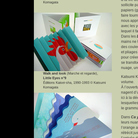
Komagata
sollicite p
papiers (g
faire tour
nous appr
avec les y
lequel il f
Dans les
mains ne 
des coule
et pliages
pour créer
se transfo
nuage, un
Walk and look
(Marche et regarde),
Katsumi K
Little Eyes n°9
volume.
Éditions Kaisei-sha, 1990-1993 © Katsumi
À l’ouver
Komagata
nagent d’u
ici à la d
lesquelles
le gramma
Dans
Ca y
leurs nua
l’orange 
rétrécit j