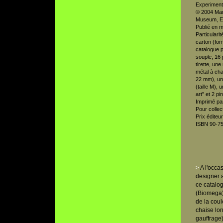
Experiment
© 2004 Mar
Museum, Ex
Publié en m
Particulari
carton (for
catalogue p
souple, 16
tirette, un
métal à cha
22 mm), un 
(taille M), 
art" et 2 p
Imprimé pa
Pour collec
Prix éditeu
ISBN 90-7
>
A l'occa
designer 
ce catalog
(Biomega)
de la cou
chaise lo
gauffrage)