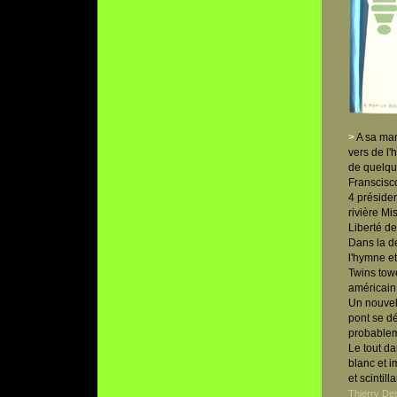
>
A sa man
vers de l
de quelqu
Franscisc
4 présiden
rivière Mi
Liberté d
Dans la de
l'hymne et
Twins towe
américain
Un nouvel
pont se dé
probableme
Le tout da
blanc et i
et scintill
Thierry De