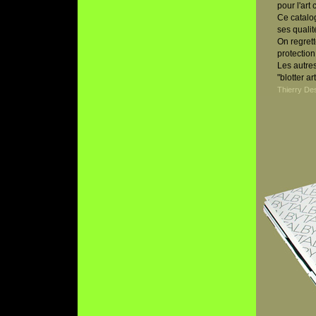
pour l'art
Ce catalog
ses qualit
On regrett
protectio
Les autres
"blotter a
Thierry De