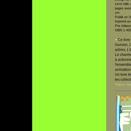
Livre relié
pages avec
cm.
Publié en 2
Imprimé en
Prix éditeu
ISBN 1-40
>
Ce livre 
l'ourson,
arbres, L'
Le charme
à actionne
l'ensemble
animation 
Un livre t
les collec
Thierry De