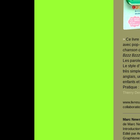
>
Ce livre
avec pop-u
chanson d
Bzzz Bzzz,
Les parole
Le style d
très simpl
anglais, u
enfants et
Pratique :
Thierry De
www.livre
collaboratio
Marc News
de Marc N
Introductio
Edité par A
Graphisme e