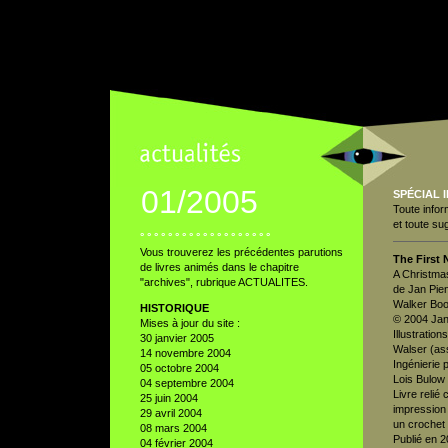
01/2005
SPÉCIAL 
Toute infor
et toute su
° ° ° ° ° ° ° ° ° ° ° ° ° ° ° ° ° ° °
Vous trouverez les précédentes parutions
The First
de livres animés dans le chapitre
A Christma
"archives", rubrique ACTUALITES.
de Jan Pie
Walker Boo
HISTORIQUE
© 2004 Jan
Mises à jour du site :
Illustratio
30 janvier 2005
Walser (ass
14 novembre 2004
Ingénierie 
05 octobre 2004
Lois Bulow
04 septembre 2004
Livre relié
25 juin 2004
impression 
29 avril 2004
un crochet 
08 mars 2004
Publié en 2
04 février 2004