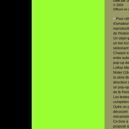
Edité par 
© 2004
Diffusé en
>
Pour cél
d'amateurs
reproducti
de l'histoi
Un objet q
un bel écr
séduisant
Chaque en
entre aut
pop-up de
Lothar Me
Nister (1
la série 
directeur 
un pop-up 
de Ib Pen
Les textes
compétents
Outre un 
découvrir 
mécanism
Ce livre à
proposé à