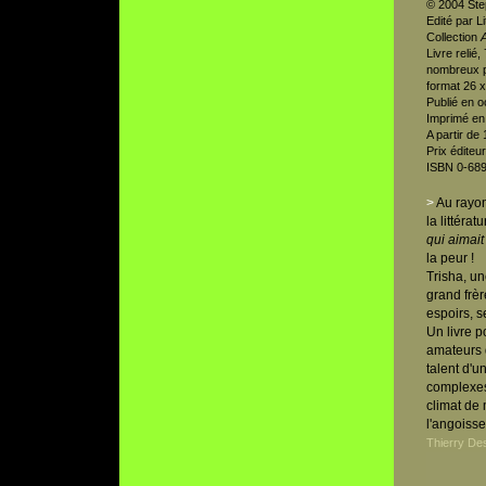
© 2004 Ste
Edité par L
Collection
Livre relié
nombreux po
format 26 x
Publié en o
Imprimé en
A partir de
Prix éditeu
ISBN 0-68
>
Au rayon
la littéra
qui aimai
la peur !
Trisha, un
grand frèr
espoirs, s
Un livre 
amateurs d
talent d'u
complexes,
climat de 
l'angoisse
Thierry De