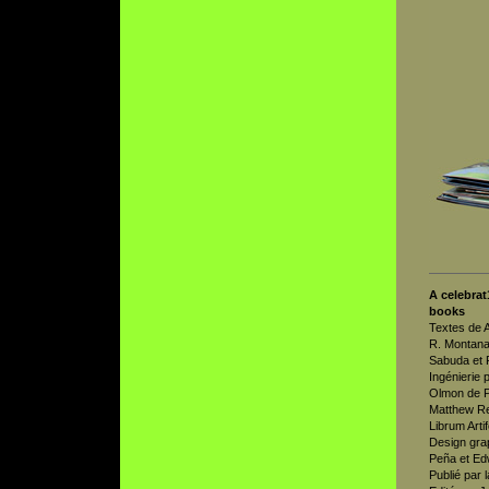
A celebra
books
Textes de 
R. Montanar
Sabuda et R
Ingénierie 
Olmon de P
Matthew Re
Librum Arti
Design gra
Peña et Ed
Publié par 