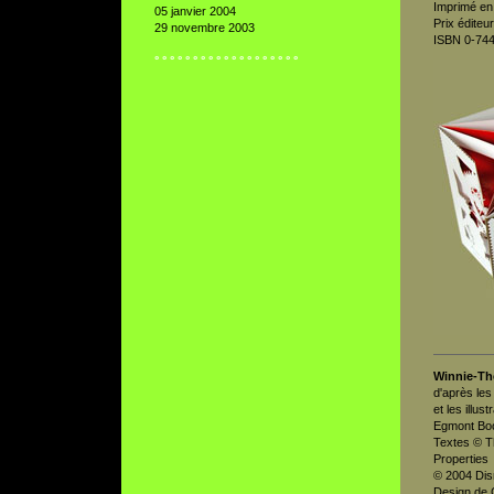
Imprimé en
05 janvier 2004
Prix éditeu
29 novembre 2003
ISBN 0-74
° ° ° ° ° ° ° ° ° ° ° ° ° ° ° ° ° ° °
Winnie-Th
d'après les
et les illu
Egmont Boo
Textes © T
Properties
© 2004 Disn
Design de 