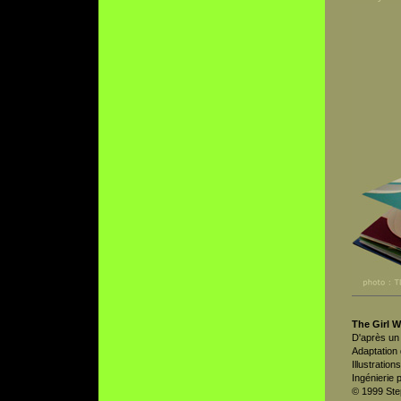
The Girl 
D'après un
Adaptation
Illustratio
Ingénierie
© 1999 Ste