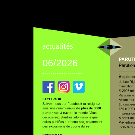
PARUT
06/2026
P
arutio
° ° ° ° ° ° ° ° ° ° ° ° ° ° ° ° ° ° °
À qui son
de Léo Righ
minedition
© 2026 min
Parution le
FACEBOOK
Album tout
Suivez-nous sur
Facebook
et rejoignez
18 coupées
ainsi une communauté
de plus de 3600
139 x 200 
personnes
à travers le monde. Vous
Impression
découvrirez d’autres informations que
À partir de
celles publiées sur notre site, notamment
Prix éditeur
des expositions de courte durée.
ISBN 978-