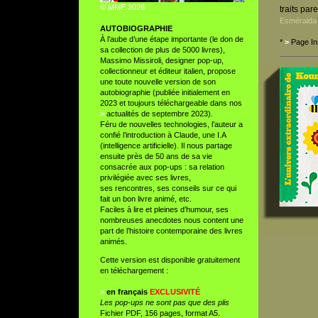
© MME 2026
traits pa
Esméralda 
AUTOBIOGRAPHIE
À l’aube d’une étape importante (le don de
*
>
Page In
sa collection de plus de 5000 livres),
Massimo Missiroli, designer pop-up,
collectionneur et éditeur italien, propose
une toute nouvelle version de son
autobiographie (publiée initialement en
2023 et toujours téléchargeable dans nos
>
actualités de septembre 2023)
.
Féru de nouvelles technologies, l’auteur a
confié l’introduction à Claude, une I.A
(intelligence artificielle). Il nous partage
ensuite près de 50 ans de sa vie
consacrée aux pop-ups : sa relation
privilégiée avec ses livres,
ses rencontres, ses conseils sur ce qui
fait un bon livre animé, etc.
Faciles à lire et pleines d’humour, ses
nombreuses anecdotes nous content une
part de l’histoire contemporaine des livres
animés.
Cette version est disponible gratuitement
en téléchargement :
>
en français
EXCLUSIVITÉ
Les pop-ups ne sont pas que des plis
Fichier PDF, 156 pages, format A5.