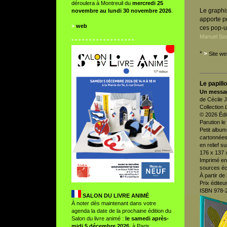
déroulera à Montreuil du
mercredi 25
Le graphis
novembre au lundi 30 novembre 2026
.
apporte pr
>
web
ces pop-u
Manuel Sou
° ° ° ° ° ° ° ° ° ° ° ° ° ° ° ° ° °
*
>
Site we
Le papillo
Un messag
de Cécile 
Collection
© 2026 Édi
Parution le
Petit album
cartonnées
en relief s
176 x 137 
Imprimé en
sources é
À partir de
Prix éditeu
ISBN 978-
SALON DU LIVRE ANIMÉ
À noter dès maintenant dans votre
agenda la date de la prochaine édition du
Salon du livre animé :
le samedi après-
midi 5 décembre 2026
, à Paris