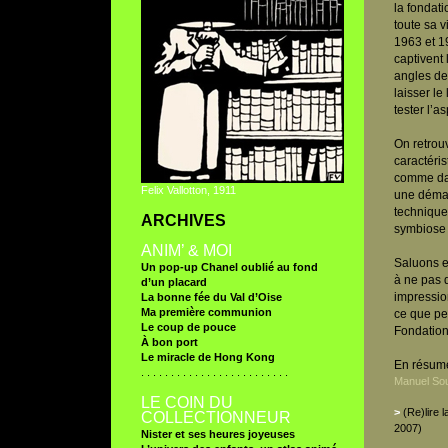
la fondat
toute sa v
1963 et 1
captivent
angles de
laisser le
tester l’a
On retrouv
caractéris
comme dans
Felix Vallotton, 1911
une démar
technique 
ARCHIVES
symbiose e
ANIM’ & MOI
Saluons en
Un pop-up Chanel oublié au fond
à ne pas 
d’un placard
impressio
La bonne fée du Val d’Oise
Ma première communion
ce que pe
Le coup de pouce
Fondation 
À bon port
Le miracle de Hong Kong
En résumé
. . . . . . . . . . . . . . . . . . . . . . . . .
Manuel Sou
LE COIN DU
>
(Re)lire 
COLLECTIONNEUR
2007)
Nister et ses heures joyeuses