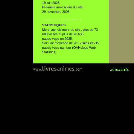
19 juin 2026
Première mise à jour du site :
29 novembre 2003
° ° ° ° ° ° ° ° ° ° ° ° ° ° ° ° ° ° °
STATISTIQUES
Merci aux visiteurs du site : plus de 73
600 visites et plus de 78 635
pages vues en 2025.
Soit une moyenne de 201 visites et 215
pages vues par jour (OVHcloud Web
Statistics).