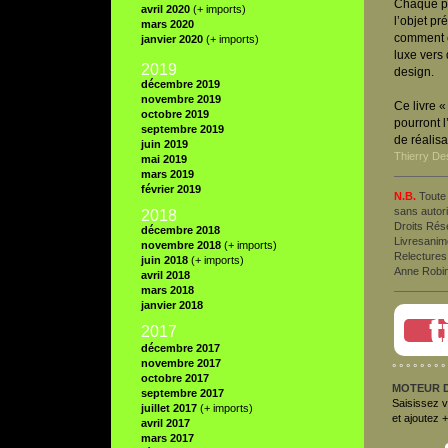
Chaque po
avril 2020
(+ imports)
l’objet pr
mars 2020
comment c
janvier 2020
(+ imports)
luxe vers 
2019
design.
décembre 2019
novembre 2019
Ce livre «
octobre 2019
pourront l
septembre 2019
de réalis
juin 2019
Thierry D
mai 2019
mars 2019
février 2019
N.B.
Toute 
sans autori
2018
Droits Rés
décembre 2018
Livresanim
novembre 2018
(+ imports)
Relectures
juin 2018
(+ imports)
Anne Robi
avril 2018
mars 2018
janvier 2018
t
2017
décembre 2017
novembre 2017
° ° ° ° ° ° ° ° 
octobre 2017
MOTEUR 
septembre 2017
Saisissez vo
juillet 2017
(+ imports)
et ajoutez 
avril 2017
mars 2017