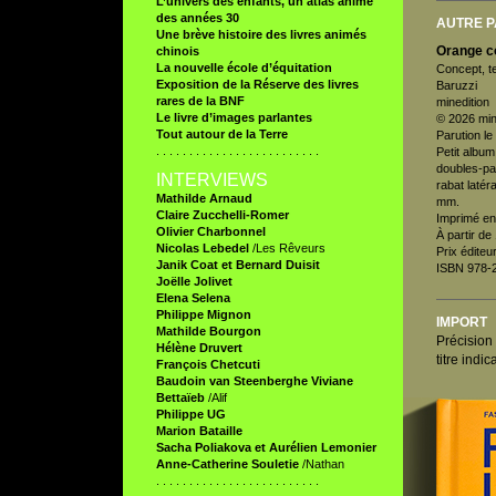
L’univers des enfants, un atlas animé
des années 30
AUTRE P
Une brève histoire des livres animés
Orange c
chinois
La nouvelle école d’équitation
Concept, te
Exposition de la Réserve des livres
Baruzzi
rares de la BNF
minedition
Le livre d’images parlantes
© 2026 min
Tout autour de la Terre
Parution le
. . . . . . . . . . . . . . . . . . . . . . . . .
Petit album
doubles-pa
INTERVIEWS
rabat latér
Mathilde Arnaud
mm.
Claire Zucchelli-Romer
Imprimé en
Olivier Charbonnel
À partir de
Nicolas Lebedel
/Les Rêveurs
Prix éditeu
Janik Coat et Bernard Duisit
ISBN 978-
Joëlle Jolivet
Elena Selena
Philippe Mignon
IMPORT
Mathilde Bourgon
Précision 
Hélène Druvert
titre indi
François Chetcuti
Baudoin van Steenberghe
Viviane
Bettaïeb
/Alif
Philippe UG
Marion Bataille
Sacha Poliakova et Aurélien Lemonier
Anne-Catherine Souletie
/Nathan
. . . . . . . . . . . . . . . . . . . . . . . . .