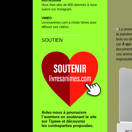
INSTAGRAM
Vous êtes plus de 800 abonnés à nous
suivre sur
Instagram
.
VIMEO
Livresanimes.com a choisi Vimeo pour
diffuser ses vidéos.
>
Le jeune
la parutio
° ° ° ° ° ° ° ° ° ° ° ° ° ° ° ° ° ° °
bois ou d
SOUTIEN
car
À qui
documenta
ces anima
improbabl
Aidez-nous à poursuivre
l’aventure en soutenant le site
sur Tipeee et découvrez
les contreparties proposées.