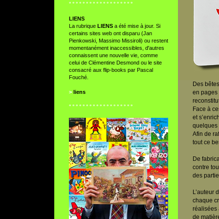
° ° ° ° ° ° ° ° ° ° ° ° ° ° ° ° ° ° °
LIENS
La rubrique
LIENS
a été mise à jour. Si
certains sites web ont disparu (Jan
Pienkowski, Massimo Missiroli) ou restent
momentanément inaccessibles, d'autres
connaissent une nouvelle vie, comme
celui de
Clémentine Desmond
ou le site
consacré aux
flip-books par Pascal
Fouché
.
Des bêtes 
>
liens
en pages d
reconstitu
° ° ° ° ° ° ° ° ° ° ° ° ° ° ° ° ° ° °
Face à ces
et s’enri
quelques 
Afin de ra
tout ce be
De fabric
contre tou
des parti
L’auteur d
chaque cré
réalisées 
de matièr