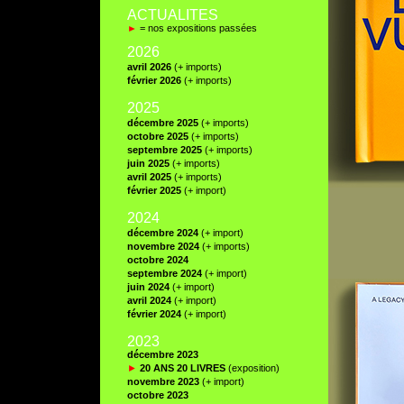
ACTUALITES
►
= nos expositions passées
2026
avril 2026
(+ imports)
février 2026
(+ imports)
2025
décembre 2025
(+ imports)
octobre 2025
(+ imports)
septembre 2025
(+ imports)
juin 2025
(+ imports)
avril 2025
(+ imports)
février 2025
(+ import)
2024
décembre 2024
(+ import)
novembre 2024
(+ imports)
octobre 2024
septembre 2024
(+ import)
juin 2024
(+ import)
avril 2024
(+ import)
février 2024
(+ import)
2023
décembre 2023
►
20 ANS 20 LIVRES
(exposition)
novembre 2023
(+ import)
octobre 2023