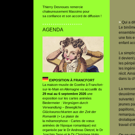
Thierry Desnoues remercie
chaleureusement Massimo pour
sa confiance et son accord de diffusion !
>
Qui a d
° ° ° ° ° ° ° ° ° ° ° ° ° ° ° ° ° ° °
Le binôme
AGENDA
ensemble,
une fois 
enfant ac
La simplic
il devient
les péripé
les ingén
récit. Ain
dans la c
EXPOSITION À FRANCFORT
La maison-musée de Goethe à Francfort-
La rencont
sur-le-Main en Allemagne va accueillir du
29 mai au 6 septembre 2026
une
deuxième 
exposition sur les cartes animées
suivante) 
Biedermeier :
Vergnügen durch
jeunes par
Verwandlung – Bewegliche
papillons,
Glückwunschkarten aus der Zeit der
remarquan
Romantik
(= Le plaisir de
drolatiqu
la métamorphose - Cartes de vœux
travail d’i
animées de l’époque romantique) est
organisée par le Dr Andreas Dietzel, le Dr
Joachim Seng et le Dr Christiane Holm.