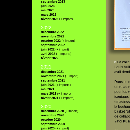
septembre 2023
juin 2023
mai 2023
mars 2023
février 2023
(+ import)
2022
décembre 2022
novembre 2022
octobre 2022
(+ import)
septembre 2022
juin 2022
(+ import)
avril 2022
(+ imports)
février 2022
>
La colle
2021
Louis Vui
décembre 2021
avril derni
novembre 2021
(+ import)
septembre 2021
Dans ce n
juin 2021
(+ imports)
entre aut
mai 2021
pour les 
mars 2021
(+ import)
iconique, 
février 2021
(+ imports)
(imaginée
2020
la boutiqu
décembre 2020
(+ import)
basket Ni
novembre 2020
de collab
octobre 2020
Yatoi Kus
septembre 2020
juin 2020
(+ import)