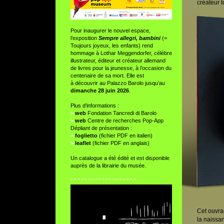
créateur t
Pour inaugurer le nouvel espace,
l’exposition
Sempre allegri, bambini
(=
Toujours joyeux, les enfants) rend
hommage à Lothar Meggendorfer, célèbre
illustrateur, éditeur et créateur allemand
de livres pour la jeunesse, à l’occasion du
centenaire de sa mort. Elle est
à découvrir au Palazzo Barolo jusqu’au
dimanche 28 juin 2026
.
Plus d’informations :
>
web
Fondation Tancredi di Barolo
>
web
Centre de recherches Pop-App
Dépliant de présentation :
>
foglietto
(fichier PDF en italien)
>
leaflet
(fichier PDF en anglais)
Un catalogue a été édité et est disponible
auprès de la librairie du musée.
° ° ° ° ° ° ° ° ° ° ° ° ° ° ° ° ° ° °
Cet ouvra
la naissan