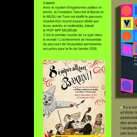
(rappel)
Avec le soutien d’organismes publics et
privés, la Fondation Tancredi di Barolo et
le MUSLI de Turin ont étoffé le parcours
muséal d’un nouvel espace dédié aux
livres animés et multimédia, intitulé
le POP-APP MUSEUM.
C’est le premier musée de ce type dans
le monde ! L'achèvement de l’ensemble
du parcours de l’exposition permanente
est prévu pour la fin de l’année 2026.
Il y a c
>
et Victor 
passionné
des année
l’abstract
pas tous d