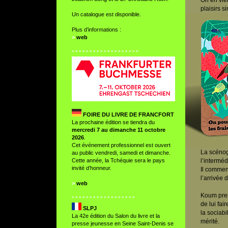
On en vien
plaisirs s
Un catalogue est disponible.
Plus d’informations :
>
web
° ° ° ° ° ° ° ° ° ° ° ° ° ° ° ° ° ° °
FOIRE DU LIVRE DE FRANCFORT
La prochaine édition se tiendra du
mercredi 7 au dimanche 11 octobre
2026
.
Cet événement professionnel est ouvert
La scénog
au public vendredi, samedi et dimanche.
Cette année, la Tchéquie sera le pays
l’interméd
invité d’honneur.
Il commen
l’arrivée 
>
web
Koum prend
° ° ° ° ° ° ° ° ° ° ° ° ° ° ° ° ° °
de lui fai
SLPJ
la sociabi
La 42e édition du Salon du livre et la
mérité.
presse jeunesse en Seine Saint-Denis se