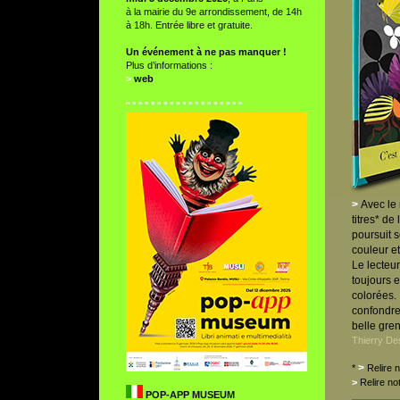
à la mairie du 9e arrondissement, de 14h
à 18h. Entrée libre et gratuite.
Un événement à ne pas manquer !
Plus d’informations :
>
web
° ° ° ° ° ° ° ° ° ° ° ° ° ° ° ° ° ° °
>
Avec le
titres* de 
poursuit s
couleur e
Le lecteur
toujours 
colorées. 
confondre
belle gre
Thierry D
>
*
Relire 
>
Relire n
POP-APP MUSEUM