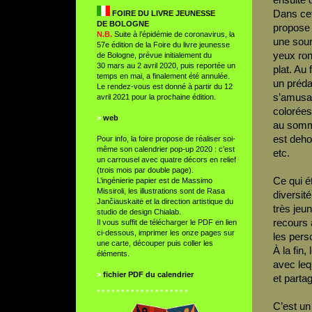
Dans cet
FOIRE DU LIVRE JEUNESSE
DE BOLOGNE
propose 
N.B.
Suite à l’épidémie de coronavirus, la
une sour
57e édition de la Foire du livre jeunesse
yeux ron
de Bologne, prévue initialement du
30 mars au 2 avril 2020, puis reportée un
plat. Au 
temps en mai, a finalement été annulée.
un préda
Le rendez-vous est donné à partir du 12
s’amusan
avril 2021 pour la prochaine édition.
colorées
>
web
au sommet
est deho
Pour info, la foire propose de réaliser soi-
même son calendrier pop-up 2020 : c’est
etc.
un carrousel avec quatre décors en relief
(trois mois par double page).
Ce qui ét
L’ingénierie papier est de Massimo
Missiroli, les illustrations sont de
Rasa
diversit
Jančiauskaitė
et la direction artistique du
très jeu
studio de design Chialab.
recours à
Il vous suffit de télécharger le PDF en lien
ci-dessous, imprimer les onze pages sur
les pers
une carte, découper puis coller les
À la fin,
éléments.
avec leq
>
fichier PDF du calendrier
et parta
° ° ° ° ° ° ° ° ° ° ° ° ° ° ° ° ° ° °
C’est un