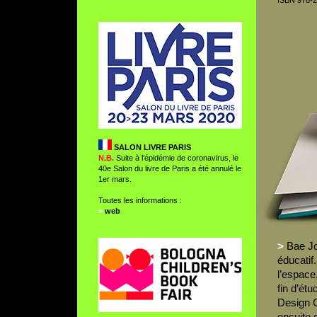
ISBN 978-2
SALON LIVRE PARIS
N.B.
Suite à l’épidémie de coronavirus, le
40e Salon du livre de Paris a été annulé le
1er mars.
Toutes les informations :
>
web
>
Bae Joo
éducatif
l’espace,
fin d’étu
Design C
ensuite 