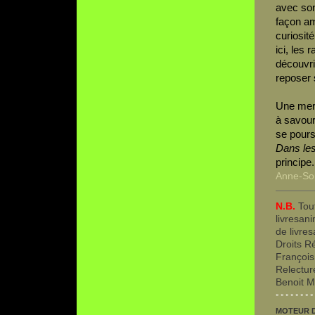
avec son 
façon am
curiosit
ici, les 
découvri
reposer 
Une merv
à savour
se pours
Dans le
principe.
Anne-So
N.B.
Tout
livresani
de livre
Droits R
François
Relectur
Benoit M
° ° ° ° ° ° ° ° 
MOTEUR 