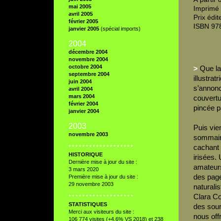
mai 2005
Imprimé 
avril 2005
Prix édit
février 2005
ISBN 97
janvier 2005
(spécial imports)
2004
décembre 2004
novembre 2004
octobre 2004
>
Que la
septembre 2004
illustrat
juin 2004
s’annonc
avril 2004
mars 2004
couvertu
février 2004
pincée p
janvier 2004
2003
Puis vien
novembre 2003
sommaire
cachant 
° ° ° ° ° ° ° ° ° ° ° ° ° ° ° ° ° ° °
HISTORIQUE
irisées. 
Dernière mise à jour du site :
amateurs
3 mars 2020
des page
Première mise à jour du site :
29 novembre 2003
naturali
Clara Co
° ° ° ° ° ° ° ° ° ° ° ° ° ° ° ° ° ° °
STATISTIQUES
des sour
Merci aux visiteurs du site :
nous offr
106 774 visites (+4,6% VS 2018) et 238