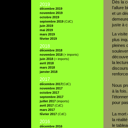
Dès la c
2019
l’allure
décembre 2019
et un dé
novembre 2019
octobre 2019
demeure 
septembre 2019
(CdC)
juste à 
juin 2019
mai 2019
La visit
mars 2019
février 2019
plus inqu
pleines 
2018
décembre 2018
soulever
novembre 2018
(+ imports)
découver
juin 2018
(+ imports)
la lectu
avril 2018
mars 2018
discours
janvier 2018
renforce
2017
décembre 2017
(CdC)
Nous pr
novembre 2017
à la foi
octobre 2017
l’étonnem
septembre 2017
juillet 2017
(imports)
pour pass
avril 2017
(CdC)
mars 2017
La mort e
février 2017
(CdC)
la réalit
2016
le table
décembre 2016