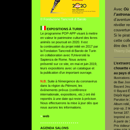
Avec
Où 
l’astrona
© Fondazione Tancredi di Barolo
d’aventur
révéler r
EXPOSITIONS À TURIN
couvertur
Le programme POP-APP visant à mettre
Si le pir
en valeur le patrimoine culturel des livres
cette coll
animés se poursuit en 2020. Il est
être des
la continuation du projet initié en 2017 par
la Fondation Tancredi di Barolo de Turin
Thierry D
en collaboration avec l’Université la
Sapienza de Rome. Nous avions
L’extraor
présenté sur ce site, en mai et juin 2019,
chouette 
leurs expositions avec un catalogue et
la publication d'un important ouvrage.
au pays d
Illustration
N.B.
Suite à l’émergence du coronavirus
de Bae Joo
dans la région du Piémont, les
Bayard Je
événements prévus (conférence
© Bayard É
internationale, expositions, etc.) ont été
Dépôt légal
reportés à une date qui reste à préciser.
Parution le
Nous effectuerons la mise à jour dès que
Album relié
nous aurons les informations.
pop-up, 2 ti
format 187
>
web
Imprimé en
À partir de 
° ° ° ° ° ° ° ° ° ° ° ° ° ° ° ° ° ° °
Prix éditeur
AGENDA SALON
S