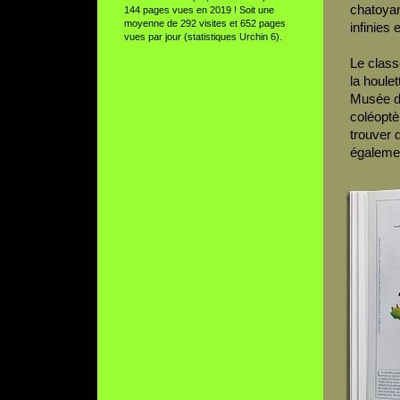
chatoyan
144 pages vues en 2019 ! Soit une
moyenne de 292 visites et 652 pages
infinies 
vues par jour (statistiques Urchin 6).
Le class
la houle
Musée de
coléoptè
trouver 
égalemen