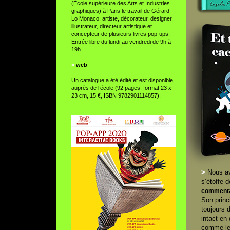
(École supérieure des Arts et Industries
graphiques) à Paris le travail de Gérard
Lo Monaco, artiste, décorateur, designer,
illustrateur, directeur artistique et
concepteur de plusieurs livres pop-ups.
Entrée libre du lundi au vendredi de 9h à
19h.
>
web
Un catalogue a été édité et est disponible
auprès de l’école (92 pages, format 23 x
23 cm, 15 €, ISBN 9782901114857).
>
Nous av
s’étoffe 
commenta
Son princ
toujours d
intact en
comme le r