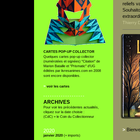
reliefs 
Souhaito
extraord
Thierry 
CARTES POP-UP COLLECTOR
Quelques cartes pop-up collector
(numérotées et signées) "Citation" de
Marion Bataille et "Prismatic" d’UG
éditées par livresanimes.com en 2008
sont encore disponibles.
>
voir les cartes
° ° ° ° ° ° ° ° ° ° ° ° ° ° ° ° ° ° °
ARCHIVES
Pour voir les précédentes actualités,
cliquez sur la date choisie :
(CdC) = le Coin du Collectionneur
>
Bienve
2020
janvier 2020
(+ imports)