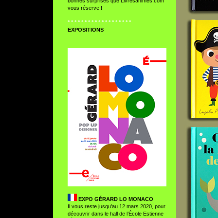
bonnes surprises que Livresanimes.com
vous réserve !
° ° ° ° ° ° ° ° ° ° ° ° ° ° ° ° ° ° °
EXPOSITION
S
EXPO GÉRARD LO MONACO
Il vous reste jusqu’au 12 mars 2020, pour
découvrir dans le hall de l’École Estienne