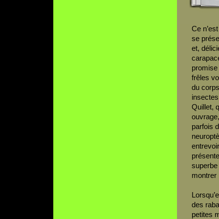
Ce n’est
se prése
et, délic
carapace
promise p
frêles vo
du corps
insectes
Quillet,
ouvrage, 
parfois 
neuroptè
entrevoi
présenten
superbe 
montrer 
Lorsqu’el
des raba
petites m