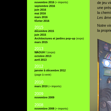
de jeu v
novembre 2016
(+ imports)
septembre 2016
une prés
juin 2016
la chemi
mai 2016
Les âme
mars 2016
février 2016
Notre vis
2015
la propri
décembre 2015
juin 2015
Architectures et jardins pop-up
(expo)
mars 2015
2013
WAOUH !
(expo)
octobre 2013
avril 2013
2012
janvier à décembre 2012
(page à venir)
20
10
mars 2010
(+ imports)
2009
novembre 2009
2008
novembre 2008
(+ imports)