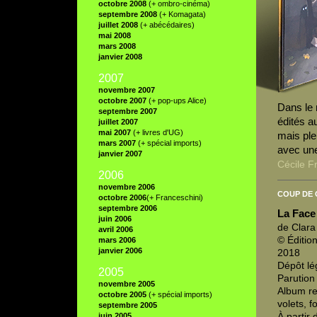
octobre 2008
(+ ombro-cinéma)
septembre 2008
(+ Komagata)
juillet 2008
(+ abécédaires)
mai 2008
mars 2008
janvier 2008
2007
novembre 2007
octobre 2007
(+ pop-ups Alice)
Dans le
septembre 2007
édités au
juillet 2007
mai 2007
(+ livres d'UG)
mais plei
mars 2007
(+ spécial imports)
avec une
janvier 2007
Cécile F
2006
novembre 2006
COUP DE
octobre 2006
(+ Franceschini)
septembre 2006
La Face
juin 2006
de Clar
avril 2006
© Éditio
mars 2006
janvier 2006
2018
Dépôt lé
2005
Parution
novembre 2005
Album re
octobre 2005
(+ spécial imports)
volets, 
septembre 2005
À partir 
juin 2005