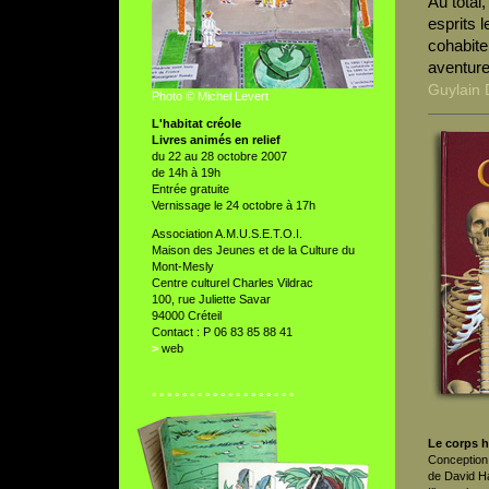
Au total
esprits l
cohabite
aventure
Guylain
Photo © Michel Levert
L'habitat créole
Livres animés en relief
du 22 au 28 octobre 2007
de 14h à 19h
Entrée gratuite
Vernissage le 24 octobre à 17h
Association A.M.U.S.E.T.O.I.
Maison des Jeunes et de la Culture du
Mont-Mesly
Centre culturel Charles Vildrac
100, rue Juliette Savar
94000 Créteil
Contact : P 06 83 85 88 41
>
web
° ° ° ° ° ° ° ° ° ° ° ° ° ° ° ° ° ° °
Le corps 
Conception 
de David 