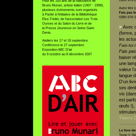
ISBN 978-2
Pour les 100 ans de la naissance de
Bruno Munari, artiste italien (1907 - 1998),
Autre titre
plusieurs événements sont organisés
Fais pas l
à Pantin à l'initiative de la Bibliothèque
ISBN 978-2
Elsa Triolet, de l'association Les Trois
Ourses et du Salon du Livre et de
>
Avec c
la Presse Jeunesse en Seine-Saint-
(forme, 
Denis.
les actua
Ateliers les 17 et 18 septembre
Fais-toi r
Conférence le 27 septembre
Exposition ABC D'air
Fais pas
du 9 octobre au 8 décembre 2007
baiser r
une lamp
valeur l'
langue 
D'un livr
ses dent
vis (dans
est parfo
œufs !), 
stimulan
Thierry 
Le livre d
Texte © Ste