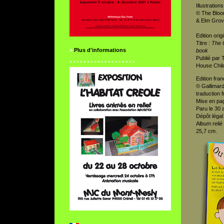
Illustration
© The Bloo
& Elm Grov
Edition origi
Titre :
The 
>
Plus d'informations
book
Publié par
° ° ° ° ° ° ° ° ° ° ° ° ° ° ° ° ° ° °
House Chil
Edition fran
© Gallimard
traduction 
Mise en pag
Paru le 30 
Dépôt légal
Album relié
25,7 cm.