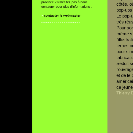
province ? N’hésitez pas à nous
côtés, o
contacter pour plus d'informations :
pop-ups 
Le pop-u
>
contacter le webmaster
très réuss
° ° ° ° ° ° ° ° ° ° ° ° ° ° ° ° ° ° °
Pour son
même s’il
l'illustr
ternes ou
pour sim
fabricati
Séduit s
l’ouvrag
et de le 
américai
ce jeune
Thierry 