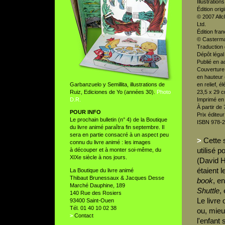
Illustratio
Édition origi
© 2007 Allc
Ltd.
Édition fran
© Casterm
Traduction 
Dépôt légal
Publié en a
Couverture 
en hauteur (
Garbanzuelo y Semillita, illustrations de
en relief, é
Ruiz, Ediciones de Yo (années 30).
Photo
23,5 x 29 c
D.R.
Imprimé en
À partir de 
POUR INFO
Prix éditeu
Le prochain bulletin (n° 4) de la Boutique
ISBN 978-2
du livre animé paraîtra fin septembre. Il
sera en partie consacré à un aspect peu
>
Cette 
connu du livre animé : les images
utilisé 
à découper et à monter soi-même, du
XIXe siècle à nos jours.
(David H
étaient 
La Boutique du livre animé
Thibaut Brunessaux & Jacques Desse
book
, e
Marché Dauphine, 189
Shuttle
,
140 Rue des Rosiers
Le livre
93400 Saint-Ouen
Tél. 01 40 10 02 38
ou, mieu
>
Contact
l'enfant