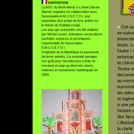
EXPOSITION
La MJC du Mont-Mesly à Créteil (Val-de-
Marne) organise en collaboration avec
l'association A.M.U.S.E.T.O.I. une
exposition d'un projet de livre animé sur
le thème de l'habitat créole.
>
Cet ou
Les pop-ups présentés ont été réalisés
en suiva
par Michel Levert, animateur socioculturel
énoncée 
(activités sciences et techniques),
responsable de l'association
bouts. L
A.M.U.S.E.T.O.I.
l’autre 
Originaire de la Martinique et passionné
estomac,
de livres animés, il a souhaité partager
son goût pour l'architecture créole en
et chimi
recréant en pop-up diverses cases,
Textes e
maisons et monuments martiniquais en
document
1890.
au micro
humorist
les odeu
et ingén
à une pé
histoire
des facu
L’illustr
la clarté.