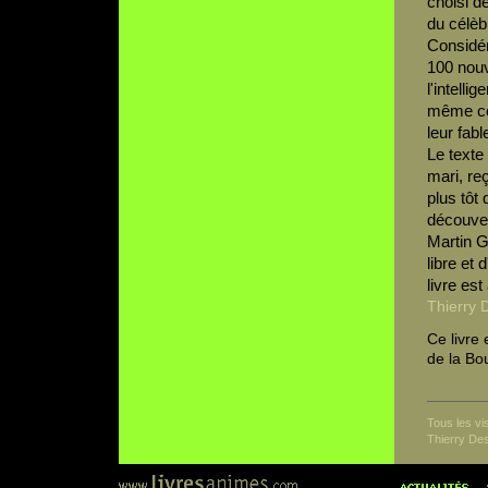
choisi d
du célè
Considé
100 nouve
l'intelli
même cop
leur fabl
Le texte 
mari, re
plus tôt
découvert
Martin Gr
libre et
livre est
Thierry 
Ce livre 
de la Bo
Tous les v
Thierry De