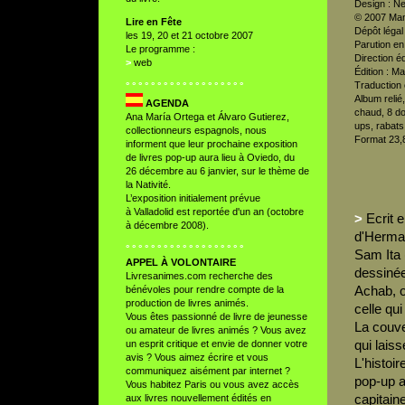
Design : Ne
© 2007 Man
Lire en Fête
Dépôt légal
les 19, 20 et 21 octobre 2007
Parution en
Le programme :
Direction é
>
web
Édition : M
Traduction e
° ° ° ° ° ° ° ° ° ° ° ° ° ° ° ° ° ° °
Album relié,
AGENDA
chaud, 8 d
Ana María Ortega et Álvaro Gutierez,
ups, rabats,
collectionneurs espagnols, nous
Format 23,8
informent que leur prochaine exposition
de livres pop-up aura lieu à Oviedo, du
26 décembre au 6 janvier, sur le thème de
la Nativité.
L’exposition initialement prévue
à Valladolid est reportée d'un an (octobre
>
Ecrit 
à décembre 2008).
d'Herma
° ° ° ° ° ° ° ° ° ° ° ° ° ° ° ° ° ° °
Sam Ita 
APPEL À VOLONTAIRE
dessinée
Livresanimes.com recherche des
Achab, o
bénévoles pour rendre compte de la
production de livres animés.
celle qui
Vous êtes passionné de livre de jeunesse
La couve
ou amateur de livres animés ? Vous avez
qui laiss
un esprit critique et envie de donner votre
avis ? Vous aimez écrire et vous
L'histoi
communiquez aisément par internet ?
pop-up a
Vous habitez Paris ou vous avez accès
capitain
aux livres nouvellement édités en