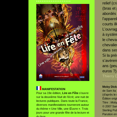
° ° ° ° ° ° ° ° ° ° ° ° ° ° ° ° ° ° °
relief (c
(bras et
abordés (
l’apparei
courts i
L'ouvrag
à systèm
le cheva
chevalie
dans ses
Si la pré
s'avèren
ans (peu
euros ?)
Thierry 
Moby Dick,
MANIFESTATION
de Sam Ita
Pour sa 19e édition,
Lire en Fête
s'ouvre
(d'après le
sur la deuxième
Nuit de l'écrit
, une nuit de
Édition origi
lectures publiques. Dans toute la France,
Titre :
Moby
diverses manifestations tourneront autour
© 2007 Sam
du thème « Une Ville, une Œuvre ». Trois
Sterling Pub
jours pour une grande fête de la lecture et
Parution e
du livre.