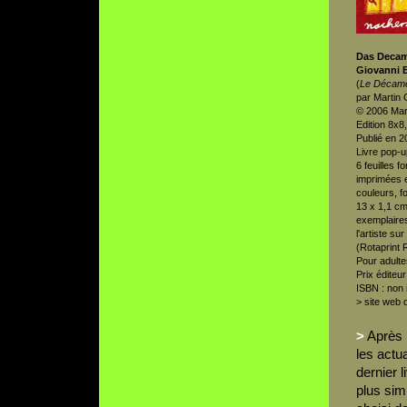
Das Decam
Giovanni 
(
Le Décam
par Martin 
© 2006 Mar
Edition 8x8
Publié en 2
Livre pop-u
6 feuilles 
imprimées 
couleurs, f
13 x 1,1 cm
exemplaire
l'artiste s
(Rotaprint 
Pour adulte
Prix éditeu
ISBN : non 
>
site web d
>
Après 
les actu
dernier 
plus sim