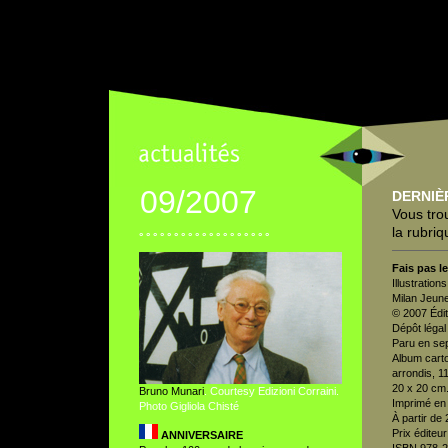
09/2007
DERNIÈ
Vous tro
la rubri
° ° ° ° ° ° ° ° ° ° ° ° ° ° ° ° ° ° °
Fais pas l
Illustratio
Milan Jeun
© 2007 Édit
Dépôt légal
Paru en se
Album cart
arrondis, 1
20 x 20 cm
Bruno Munari
. Courtesy Edizioni Corraini.
Imprimé en 
Photo Gigliola Chisté
À partir de 
Prix éditeu
ANNIVERSAIRE