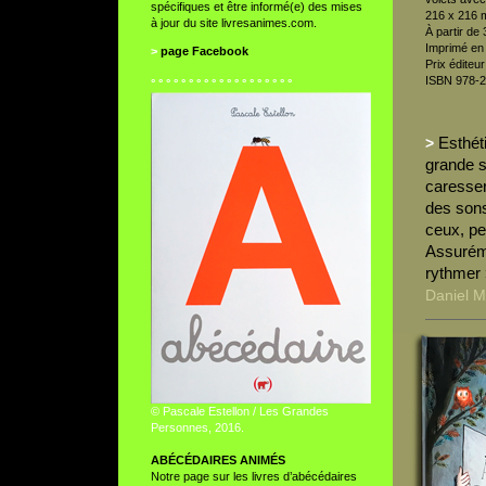
spécifiques et être informé(e) des mises
216 x 216 
à jour du site livresanimes.com.
À partir de 
Imprimé en
>
page Facebook
Prix éditeur
ISBN 978-2
° ° ° ° ° ° ° ° ° ° ° ° ° ° ° ° ° ° °
Esthét
>
grande sé
caresser,
des sons 
ceux, pet
Assuréme
rythmer 
Daniel M
© Pascale Estellon / Les Grandes
Personnes, 2016.
ABÉCÉDAIRES ANIMÉS
Notre page sur les livres d’abécédaires