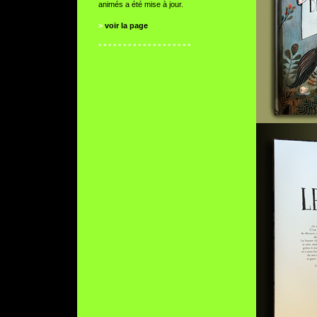
animés a été mise à jour.
>
voir la page
° ° ° ° ° ° ° ° ° ° ° ° ° ° ° ° ° ° °