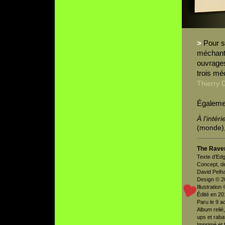
>
Pour s
méchants
ouvrages
trois méc
Thierry 
Égalemen
À l’inté
(monde),
The Rave
Texte d’Edg
Concept, de
David Pelh
Design © 2
Illustratio
Édité en 2
Paru le 9 a
Album relié
ups et raba
Imprimé et 