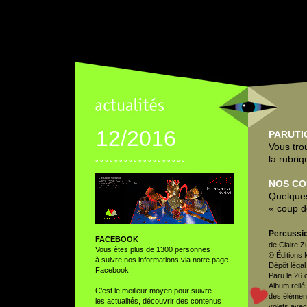
12/2016
PARUTI
Vous tro
la rubri
° ° ° ° ° ° ° ° ° ° ° ° ° ° ° ° ° ° °
NOS CO
Quelques
« coup d
Percussi
FACEBOOK
de Claire Z
Vous êtes plus de 1300 personnes
© Éditions 
à suivre nos informations via notre page
Dépôt légal
Facebook !
Paru le 26 
Album relié
C’est le meilleur moyen pour suivre
des élément
les actualités, découvrir des contenus
volets avec