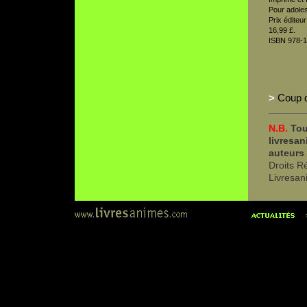
Pour adoles
Prix éditeu
16,99 £.
ISBN 978-1
>
Coup 
N.B.
Tou
livresan
auteurs 
Droits R
Livresa
l