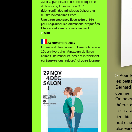
avec la participation de bibliothèques et
de librairies, le soutien du SLPJ
(Montreuil), des principaux éditeurs et
du site livresanimes.com.
Une page web spécifique a été créée
pour regrouper les animations proposées.
Elle sera étoffée progressivement :
>
web
23 novembre 2017
Le salon du livre animé à Paris fêtera son
10e anniversaire ! Amateurs de livres
animés, ne manquez pas cet événement
et réservez dès aujourd'hui votre journée.
>
Pour le
les petit
Bernard 
commenta
On ne ca
thème, c
Les carac
tient bie
mat et s
plusieur