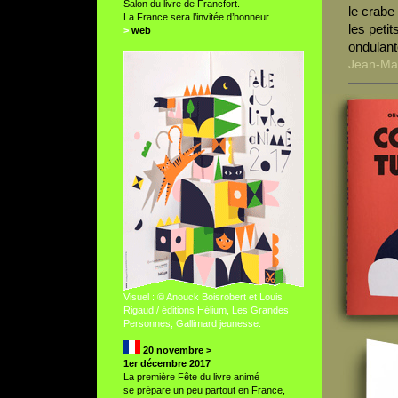
Salon du livre de Francfort.
le crabe
La France sera l’invitée d’honneur.
les petit
>
web
ondulant
Jean-Mar
Visuel : © Anouck Boisrobert et Louis
Rigaud / éditions Hélium, Les Grandes
Personnes, Gallimard jeunesse.
20 novembre >
1er décembre 2017
La première Fête du livre animé
se prépare un peu partout en France,