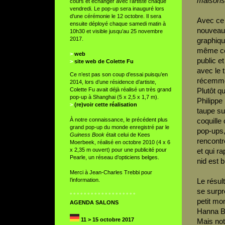
maisons
cours et échanger avec l’artiste chaque
vendredi. Le pop-up sera inauguré lors
d’une cérémonie le 12 octobre. Il sera
Avec ce p
ensuite déployé chaque samedi matin à
nouveau 
10h30 et visible jusqu’au 25 novembre
2017.
graphique
même co
>
web
public et
>
site web de Colette Fu
avec le 
Ce n’est pas son coup d’essai puisqu’en
récemmen
2014, lors d’une résidence d’artiste,
Colette Fu avait déjà réalisé un très grand
Plutôt q
pop-up à Shanghai (5 x 2,5 x 1,7 m).
Philippe
>
(re)voir cette réalisation
taupe sur
À notre connaissance, le précédent plus
coquille
grand pop-up du monde enregistré par le
pop-ups,
Guiness Book
était celui de Kees
rencontr
Moerbeek, réalisé en octobre 2010 (4 x 6
x 2,35 m ouvert) pour une publicité pour
et qui ra
Pearle, un réseau d’opticiens belges.
nid est b
Merci à Jean-Charles Trebbi pour
l’information.
Le résul
se surpr
° ° ° ° ° ° ° ° ° ° ° ° ° ° ° ° ° ° °
petit m
AGENDA SALONS
Hanna B
11 > 15 octobre 2017
Mais notr