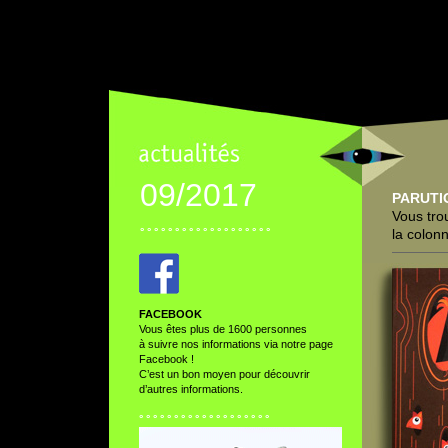
09/2017
PARUTI
Vous tro
° ° ° ° ° ° ° ° ° ° ° ° ° ° ° ° ° ° °
la colon
FACEBOOK
Vous êtes plus de 1600 personnes
à suivre nos informations via notre page
Facebook !
C’est un bon moyen pour découvrir
d’autres informations.
° ° ° ° ° ° ° ° ° ° ° ° ° ° ° ° ° ° °