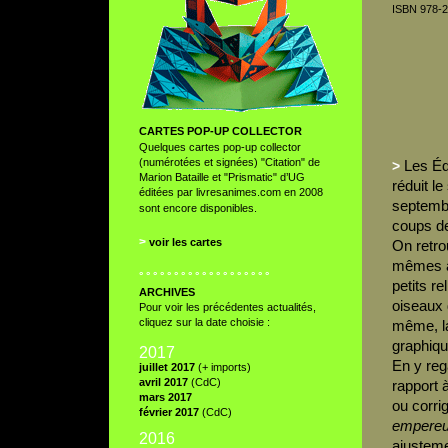
ISBN 978-
CARTES POP-UP COLLECTOR
Quelques cartes pop-up collector
(numérotées et signées) "Citation" de
Les Éd
>
Marion Bataille et "Prismatic" d’UG
réduit l
éditées par livresanimes.com en 2008
septembr
sont encore disponibles.
coups d
>
voir les cartes
On retrou
mêmes an
° ° ° ° ° ° ° ° ° ° ° ° ° ° ° ° ° ° °
petits re
ARCHIVES
oiseaux 
Pour voir les précédentes actualités,
cliquez sur la date choisie :
même, la
graphiqu
2017
En y reg
juillet 2017
(+ imports)
avril 2017
(CdC)
rapport 
mars 2017
ou corri
février 2017
(CdC)
empereu
2016
ajusteme