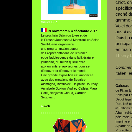
chiot, c
spécific
caché da
gamme de
Visuel :D.R.
Voici do
29 novembre > 4 décembre 2017
aussi av
Le prochain Salon du Livre et de
Duisit a 
la Presse Jeunesse à Montreuil en Seine-
principal
Saint-Denis organisera
une programmation autour
en main 
des représentations de l’enfance
Thierry 
et de l’adolescence dans la littérature
jeunesse, du miroir qu’elle offre
aux enfants et aux jeunes pour se
Comment
découvrir et découvrir le monde.
italien, 
Une grande exposition est annoncée
avec des créations de Beatrice
Alemagna, Blexbolex, Delphine Bournay,
Oxiseau
Annabelle Buxton, Audrey Calleja, Mara
de Pittau &
Cerri, Benjamin Chaud, Carmen
Edité par 
Segovia...
Dépôt légal
Paru le 5 o
>
web
© Éditions
Album relié
° ° ° ° ° ° ° ° ° ° ° ° ° ° ° ° ° ° °
pêle-mêle, 
Imprimé en
À partir de 
Prix éditeur