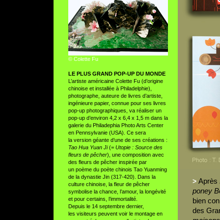
© Colette Fu
LE PLUS GRAND POP-UP DU MONDE
L’artiste américaine Colette Fu (d’origine
chinoise et installée à Philadelphie),
photographe, auteure de livres d’artiste,
ingénieure papier, connue pour ses livres
pop-up photographiques, va réaliser un
pop-up d’environ 4,2 x 6,4 x 1,5 m dans la
galerie du Philadephia Photo Arts Center
en Pennsylvanie (USA). Ce sera
la version géante d’une de ses créations :
Tao Hua Yuan Ji
(
= Utopie : Source des
fleurs de pêcher
), une composition avec
des fleurs de pêcher inspirée par
un poème du poète chinois Tao Yuanming
de la dynastie Jin (317-420). Dans la
Après
>
culture chinoise, la fleur de pêcher
poney Bo
symbolise la chance, l’amour, la longévité
et pour certains, l’immortalité.
bien con
Depuis le 14 septembre dernier,
des Gran
les visiteurs peuvent voir le montage en