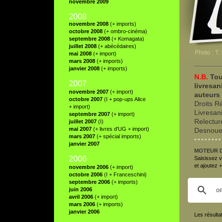
novembre 2009
2008
novembre 2008
(+ imports)
octobre 2008
(+ ombro-cinéma)
septembre 2008
(+ Komagata)
juillet 2008
(+ abécédaires)
mai 2008
(+ import)
mars 2008
(+ imports)
janvier 2008
(+ imports)
N.B.
Tou
2007
livresan
novembre 2007
(+ import)
auteurs 
octobre 2007
(I + pop-ups Alice
Droits R
+ import)
Livresan
septembre 2007
(+ import)
Relectur
juillet 2007
(I)
mai 2007
(+ livres d'UG + import)
Desnoue
mars 2007
(+ spécial imports)
° ° ° ° ° ° ° ° 
janvier 2007
MOTEUR 
2006
Saisissez vo
et ajoutez 
novembre 2006
(+ import)
octobre 2006
(I + Franceschini)
septembre 2006
(+ imports)
juin 2006
avril 2006
(+ import)
mars 2006
(+ imports)
janvier 2006
Les résulta