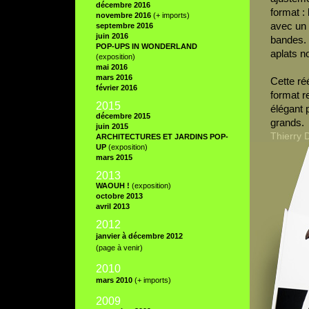
décembre 2016
format :
novembre 2016
(+ imports)
avec un r
septembre 2016
juin 2016
bandes. 
POP-UPS IN WONDERLAND
aplats no
(exposition)
mai 2016
mars 2016
Cette réé
février 2016
format r
2015
élégant 
décembre 2015
grands.
juin 2015
Thierry 
ARCHITECTURES ET JARDINS POP-
UP
(exposition)
mars 2015
2013
WAOUH !
(exposition)
octobre 2013
avril 2013
2012
janvier à décembre 2012
(page à venir)
20
10
mars 2010
(+ imports)
2009