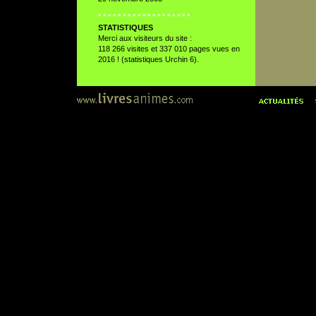
° ° ° ° ° ° ° ° ° ° ° ° ° ° ° ° ° ° °
STATISTIQUES
Merci aux visiteurs du site :
118 266 visites et 337 010 pages vues en
2016 ! (statistiques Urchin 6).