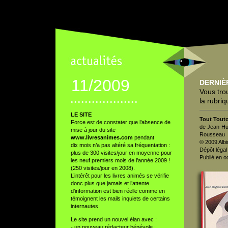
11/2009
DERNIÈ
Vous tro
la rubri
° ° ° ° ° ° ° ° ° ° ° ° ° ° ° ° ° ° °
LE SITE
Tout Tout
Force est de constater que l’absence de
de Jean-Hu
mise à jour du site
Rousseau
www.livresanimes.com
pendant
© 2009 Alb
dix mois n’a pas altéré sa fréquentation :
Dépôt léga
plus de 300 visites/jour en moyenne pour
Publié en o
les neuf premiers mois de l’année 2009 !
(250 visites/jour en 2008).
L’intérêt pour les livres animés se vérifie
donc plus que jamais et l’attente
d’information est bien réelle comme en
témoignent les mails inquiets de certains
internautes.
Le site prend un nouvel élan avec :
- un nouveau rédacteur bénévole :