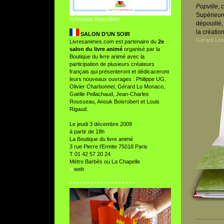
Popville
, 
Supérieure
© Anouck Boisrobert
dépouillé,
la créatio
SALON D’UN SOIR
Gérard Lem
Livresanimes.com est partenaire du
2e
salon du livre animé
organisé par la
Boutique du livre animé avec la
participation de plusieurs créateurs
français qui présenteront et dédicaceront
leurs nouveaux ouvrages : Philippe UG,
Olivier Charbonnel, Gérard Lo Monaco,
Gaëlle Pellachaud, Jean-Charles
Rousseau, Anouk Boisrobert et Louis
Rigaud.
Le jeudi 3 décembre 2009
à partir de 18h
La Boutique du livre animé
3 rue Pierre l’Ermite 75018 Paris
T 01 42 57 20 24
Métro Barbès ou La Chapelle
>
web
° ° ° ° ° ° ° ° ° ° ° ° ° ° ° ° ° ° °