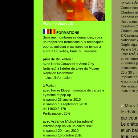
Je vous écr
Conception e
Charbonnel
Scénario et 
Illustration
Photo : © Upupup3D
Coédition 
Château de 
FORMATIONS
© Casterma
Suite aux nombreuses demandes, voici
Nationaux 
un rappel des formations aux techniques
Dépôt légal
pop-up qui sont organisées de temps à
Paru le 14 
autre à Bruxelles, Paris ou Toulouse.
Livre relié
et fermetur
près de Bruxelles :
7 doubles 
avec Nadia Corazzini et Anne Goy
animations p
(artistes) à l’atelier du Livre du Musée
23 x 30 cm
Royal de Mariemont
Imprimé en
>
plus d’information
À partir de 
à Paris :
Prix éditeur
avec Pierre Bloyer : montage de cartes à
ISBN 978-2
système et pop-up
le samedi 23 janvier 2010
le samedi 18 septembre 2010
>
Mars 1
de 14h30 à 17h
le châte
Participation : 20 €
par courr
avec Astrid de l’Aulnoit (graphiste):
Le châte
initiation pop up via un carroussel
et un ba
le samedi 20 mars 2010
le samedi 16 octobre 2010
tour. Le