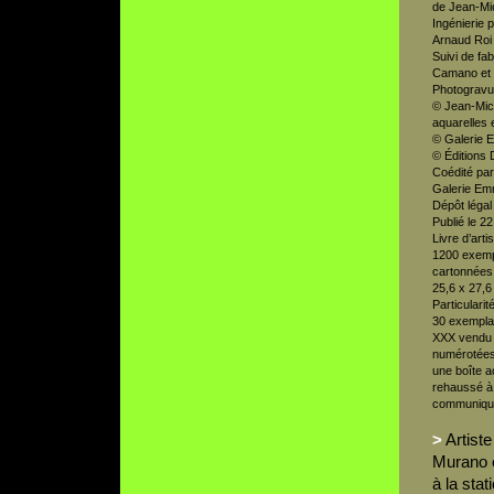
de Jean-Mic
Ingénierie p
Arnaud Roi
Suivi de fa
Camano et 
Photogravur
© Jean-Mich
aquarelles e
© Galerie 
© Éditions 
Coédité par 
Galerie Emm
Dépôt légal
Publié le 2
Livre d’artis
1200 exemp
cartonnées,
25,6 x 27,
Particularit
30 exemplai
XXX vendu 4
numérotées
une boîte 
rehaussé à l
communiqu
>
Artiste
Murano 
à la sta