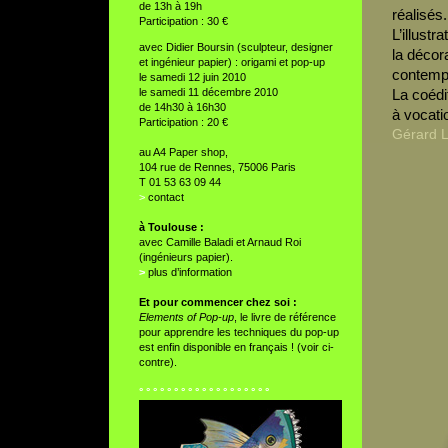
de 13h à 19h
réalisés.
Participation : 30 €
L’illust
avec Didier Boursin (sculpteur, designer
la décor
et ingénieur papier) : origami et pop-up
contempo
le samedi 12 juin 2010
le samedi 11 décembre 2010
La coédi
de 14h30 à 16h30
à vocati
Participation : 20 €
Gérard 
au A4 Paper shop,
104 rue de Rennes, 75006 Paris
T 01 53 63 09 44
>
contact
à Toulouse :
avec Camille Baladi et Arnaud Roi
(ingénieurs papier).
>
plus d’information
Et pour commencer chez soi :
Elements of Pop-up
, le livre de référence
pour apprendre les techniques du pop-up
est enfin disponible en français ! (voir ci-
contre).
° ° ° ° ° ° ° ° ° ° ° ° ° ° ° ° ° ° °