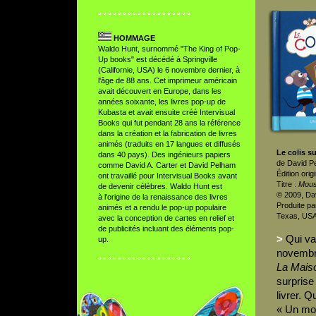
° ° ° ° ° ° ° ° ° ° ° ° ° ° ° ° ° ° °
HOMMAGE
Waldo Hunt, surnommé "The King of Pop-
Up books" est décédé à Springville
(Californie, USA) le 6 novembre dernier, à
l'âge de 88 ans. Cet imprimeur américain
avait découvert en Europe, dans les
années soixante, les livres pop-up de
Kubasta et avait ensuite créé Intervisual
Books qui fut pendant 28 ans la référence
dans la création et la fabrication de livres
animés (traduits en 17 langues et diffusés
Le colis su
dans 40 pays). Des ingénieurs papiers
de David P
comme David A. Carter et David Pelham
Édition origi
ont travaillé pour Intervisual Books avant
Titre :
Mous
de devenir célèbres. Waldo Hunt est
© 2009, Da
à l'origine de la renaissance des livres
Produite pa
animés et a rendu le pop-up populaire
Texas, USA
avec la conception de cartes en relief et
de publicités incluant des éléments pop-
>
Qui va
up.
novembre
° ° ° ° ° ° ° ° ° ° ° ° ° ° ° ° ° ° °
La Maiso
surprise
livrer. 
« Un mon