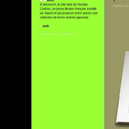
WEB
?.
À découvrir, le site web de Nicolas
Patrick Le
Codron, un jeune libraire français installé
au Japon et qui propose entre autres une
sélection de livres animés japonais.
>
web
° ° ° ° ° ° ° ° ° ° ° ° ° ° ° ° ° ° °