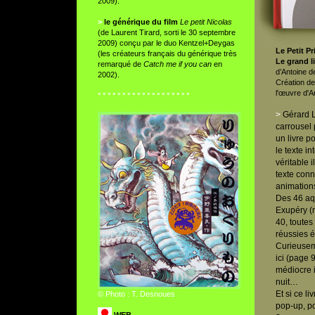
2009).
>
le générique du film
Le petit Nicolas
(de Laurent Tirard, sorti le 30 septembre
2009) conçu par le duo Kentzel+Deygas
Le Petit Pr
(les créateurs français du générique très
Le grand l
remarqué de
Catch me if you can
en
d’Antoine d
2002).
Création de
l'œuvre d'A
° ° ° ° ° ° ° ° ° ° ° ° ° ° ° ° ° ° °
>
Gérard Lo
carrousel 
un livre p
le texte in
véritable 
texte conn
animations
Des 46 aqu
Exupéry (m
40, toutes
réussies é
Curieuseme
ici (page 
médiocre i
nuit…
Et si ce li
© Photo : T. Desnoues
pop-up, p