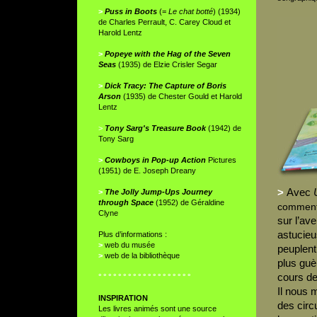
>
Puss in Boots
(=
Le chat botté
) (1934)
de Charles Perrault, C. Carey Cloud et
Harold Lentz
>
Popeye with the Hag of the Seven
Seas
(1935) de Elzie Crisler Segar
>
Dick Tracy: The Capture of Boris
Arson
(1935) de Chester Gould et Harold
Lentz
>
Tony Sarg's Treasure Book
(1942) de
Tony Sarg
>
Cowboys in Pop-up Action
Pictures
(1951) de E. Joseph Dreany
>
Avec
>
The Jolly Jump-Ups Journey
through Space
(1952) de Géraldine
comment
Clyne
sur l’ave
astucieu
Plus d’informations :
>
web du musée
peuplent
>
web de la bibliothèque
plus guèr
cours de 
° ° ° ° ° ° ° ° ° ° ° ° ° ° ° ° ° ° °
Il nous m
INSPIRATION
des circ
Les livres animés sont une source