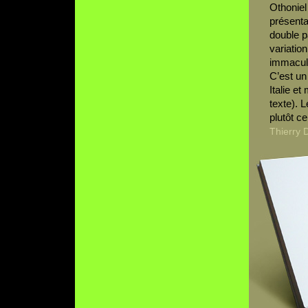
Othoniel
présenta
double p
variatio
immacul
C’est un
Italie e
texte). L
plutôt ce
Thierry 