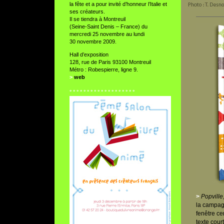
la fête et a pour invité d’honneur l’Italie et
ses créateurs.
Il se tiendra à Montreuil
(Seine-Saint Denis – France) du
mercredi 25 novembre au lundi
30 novembre 2009.
Hall d’exposition
128, rue de Paris 93100 Montreuil
Métro : Robespierre, ligne 9.
>
web
° ° ° ° ° ° ° ° ° ° ° ° ° ° ° ° ° ° °
>
Popville
la campagn
fenêtre cen
texte cour