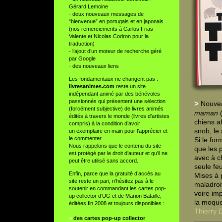
Gérard Lemoine
- deux nouveaux messages de
“bienvenue” en portugais et en japonais
(nos remerciements à Carlos Frias
Valente et Nicolas Codron pour la
traduction)
- l’ajout d’un moteur de recherche géré
par Google
- des nouveaux liens
Les fondamentaux ne changent pas :
livresanimes.com
reste un site
indépendant animé par des bénévoles
passionnés qui présentent une sélection
>
Nouvea
(forcément subjective) de livres animés
maman
(
édités à travers le monde (livres d’artistes
chiens af
compris) à la condition d’avoir
snob, le 
un exemplaire en main pour l’apprécier et
le commenter.
Si le fo
Nous rappelons que le contenu du site
que les p
est protégé par le droit d’auteur et qu’il ne
avec à c
peut être utilisé sans accord.
seule feu
Enfin, parce que la gratuité d’accès au
Mises à 
site reste un pari, n’hésitez pas à le
maladroit
soutenir en commandant les cartes pop-
voire imp
up collector d’UG et de Marion Bataille,
la moquet
éditées fin 2008 et toujours disponibles :
Thierry 
>
des cartes pop-up collector