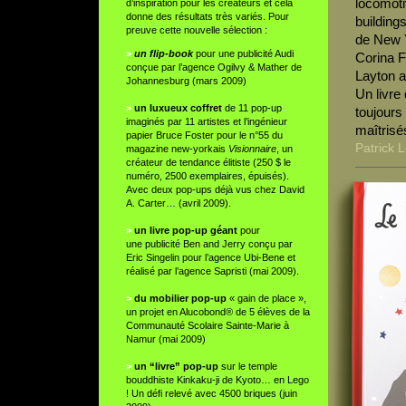
locomoti
d’inspiration pour les créateurs et cela
donne des résultats très variés. Pour
building
preuve cette nouvelle sélection :
de New 
>
un flip-book
pour une publicité Audi
Corina F
conçue par l’agence Ogilvy & Mather de
Layton a
Johannesburg (mars 2009)
Un livre
>
un luxueux coffret
de 11 pop-up
toujours 
imaginés par 11 artistes et l’ingénieur
maîtrisé
papier Bruce Foster pour
le n°55 du
Patrick 
magazine new-yorkais
Visionnaire
, un
créateur de tendance élitiste (250 $ le
numéro, 2500 exemplaires, épuisés).
Avec deux pop-ups déjà vus chez David
A. Carter… (avril 2009).
>
un livre pop-up géant
pour
une publicité Ben and Jerry conçu par
Eric Singelin pour l’agence Ubi-Bene et
réalisé par l’agence Sapristi (mai 2009).
>
du mobilier pop-up
« gain de place »,
un projet en Alucobond® de 5 élèves de la
Communauté Scolaire Sainte-Marie à
Namur (mai 2009)
>
un “livre” pop-up
sur le temple
bouddhiste Kinkaku-ji de Kyoto… en Lego
! Un défi relevé avec 4500 briques (juin