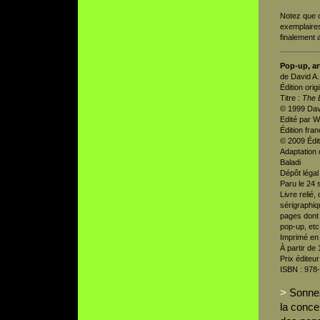
Notez que c
exemplaires
finalement 
Pop-up, ar
de David A.
Édition origi
Titre :
The 
© 1999 Dav
Edité par W
Édition fran
© 2009 Édit
Adaptation 
Baladi
Dépôt légal
Paru le 24
Livre relié
sérigraphiqu
pages dont 
pop-up, etc
Imprimé en
À partir de
Prix éditeur
ISBN : 978
>
Sonnez
la conce