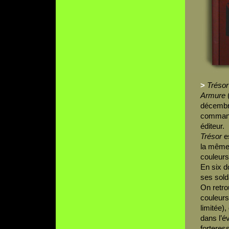
>
Trésor
Armure
(
décembre
commande
éditeur.
Trésor
es
la même
couleurs
En six d
ses sold
On retro
couleurs
limitée)
dans l’é
forteres