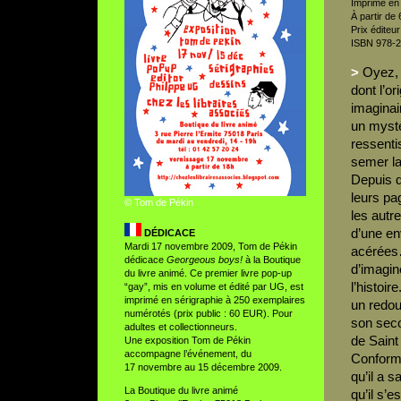
Imprimé en
À partir de 
Prix éditeur
ISBN 978-2
>
Oyez, 
dont l’o
imaginai
un mystè
ressenti
semer la
Depuis q
leurs pa
© Tom de Pékin
les autr
d’une en
DÉDICACE
Mardi 17 novembre 2009, Tom de Pékin
acérées…
dédicace
Georgeous boys!
à la Boutique
d’imagine
du livre animé. Ce premier livre pop-up
l’histoir
“gay”, mis en volume et édité par UG, est
imprimé en sérigraphie à 250 exemplaires
un redou
numérotés (prix public : 60 EUR). Pour
son seco
adultes et collectionneurs.
de Saint
Une exposition Tom de Pékin
accompagne l’événement, du
Conforme
17 novembre au 15 décembre 2009.
qu’il a 
La Boutique du livre animé
qu’il s’e