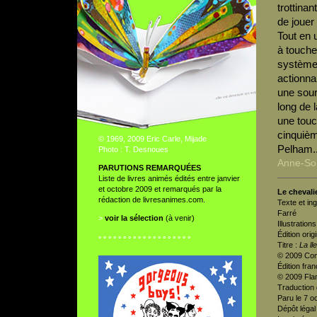
trottinan
de jouer
Tout en 
à touche
systèmes
actionna
une sour
long de l
une touc
cinquièm
© 1969, 2009 Eric Carle, Mijade
Pelham..
Photo : T. Desnoues
Anne-So
PARUTIONS REMARQUÉES
Liste de livres animés édités entre janvier
et octobre 2009 et remarqués par la
Le chevali
rédaction de livresanimes.com.
Texte et in
Farré
>
voir la sélection
(à venir)
Illustratio
Édition orig
° ° ° ° ° ° ° ° ° ° ° ° ° ° ° ° ° ° °
Titre :
La ll
© 2009 Comb
Édition fran
© 2009 Fla
Traduction 
Paru le 7 o
Dépôt léga