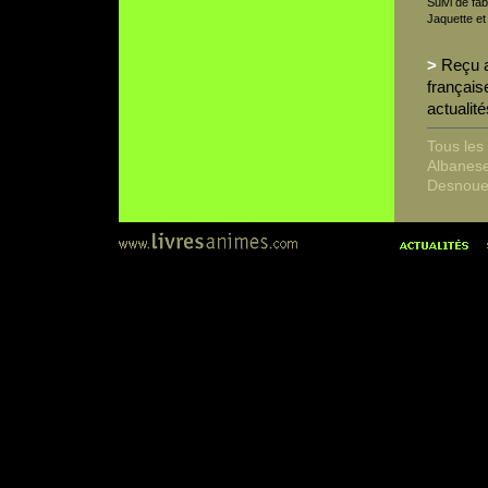
Suivi de fa
Jaquette et
>
Reçu a
français
actualités
Tous les
Albanese
Desnoues