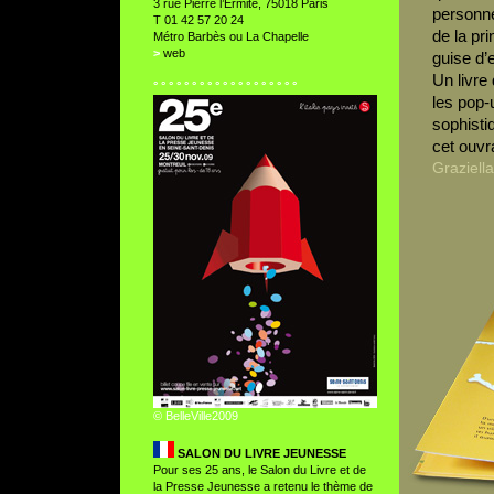
3 rue Pierre l’Ermite, 75018 Paris
personne 
T 01 42 57 20 24
de la pr
Métro Barbès ou La Chapelle
>
web
guise d’
Un livre
° ° ° ° ° ° ° ° ° ° ° ° ° ° ° ° ° ° °
les pop-
sophistiq
cet ouvr
Graziell
© BelleVille2009
SALON DU LIVRE JEUNESSE
Pour ses 25 ans, le Salon du Livre et de
la Presse Jeunesse a retenu le thème de