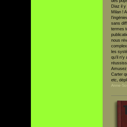
des pops
Diaz il y
Milan ! 
l’ingéni
sans dif
termes t
publicati
nous rév
complexe
les syst
qu’il n’y
réussiss
Amusez-v
Carter q
etc, dép
Anne-So