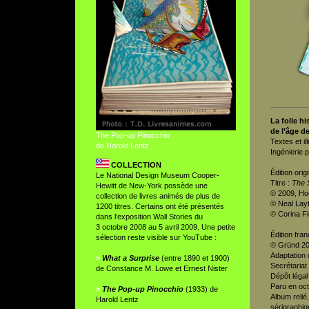
La folle h
de l’âge de
The Pop-up Pinocchio
Textes et il
de Harold Lentz
Ingénierie 
COLLECTION
Édition origi
Le National Design Museum Cooper-
Titre :
The S
Hewitt de New-York possède une
© 2009, Ho
collection de livres animés de plus de
© Neal Lay
1200 titres. Certains ont été présentés
© Corina Fl
dans l’exposition Wall Stories du
3 octobre 2008 au 5 avril 2009. Une petite
Édition fran
sélection reste visible sur YouTube :
© Gründ 2
Adaptation
>
What a Surprise
(entre 1890 et 1900)
Secrétariat
de Constance M. Lowe et Ernest Nister
Dépôt légal
Paru en oc
>
The Pop-up Pinocchio
(1933) de
Album relié
Harold Lentz
sérigraphiqu