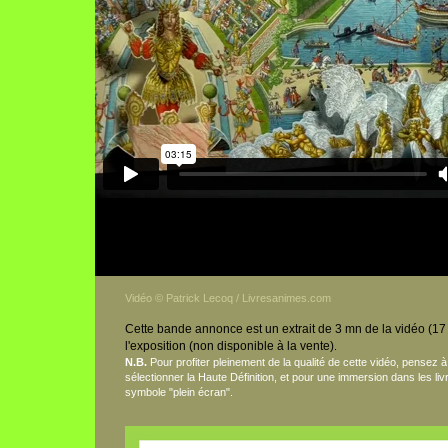
Architectures et jardins pop-up
from
Patrick Lecoq
on
Vimeo
.
Extraits de 9 livres animés
from
Patrick Lecoq
on
Vimeo
.
Vidéo © Patrick Lecoq / Livresanimes.com
Cette bande annonce est un extrait de 3 mn de la vidéo (1
l'exposition (non disponible à la vente)
.
N.B.
Pour profiter pleinement de la qualité de cette vidéo, pensez 
sélectionner la Haute Définition, et pour une immersion dans les liv
symbole "plein écran".