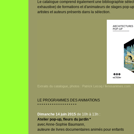
Le catalogue comprend également une bibliographie sélecti
exhaustive) de formations et d'animateurs de stages pop-up
artistes et auteurs présents dans la sélection.
Extraits du catalogue, photos : Patrick Lecoq / livresanimes.com
LE PROGRAMMES DES ANIMATIONS
° ° ° ° ° ° ° ° ° ° ° ° ° ° ° ° ° ° °
Dimanche 14 juin 2015
de 10h à 13h :
Atelier pop-up, fleurs du jardin *
avec Anne-Sophie Baumann,
auteure de livres documentaires animés pour enfants