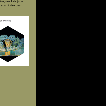
ve, une liste (non
 et un index des