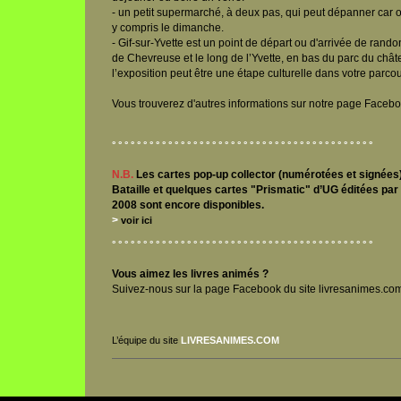
- un petit supermarché, à deux pas, qui peut dépanner car ou
y compris le dimanche.
- Gif-sur-Yvette est un point de départ ou d'arrivée de rand
de Chevreuse et le long de l’Yvette, en bas du parc du châte
l’exposition peut être une étape culturelle dans votre parcou
Vous trouverez d'autres informations sur notre page Facebo
° ° ° ° ° ° ° ° ° ° ° ° ° ° ° ° ° ° °
° ° ° ° ° ° ° ° ° ° ° ° ° ° ° ° ° ° °
° ° ° °
N.B.
Les cartes pop-up collector (numérotées et signées)
Bataille et quelques cartes "Prismatic" d’UG éditées pa
2008 sont encore disponibles.
>
voir ici
° ° ° ° ° ° ° ° ° ° ° ° ° ° ° ° ° ° °
° ° ° ° ° ° ° ° ° ° ° ° ° ° ° ° ° ° °
° ° ° °
Vous aimez les livres animés ?
Suivez-nous sur la page Facebook du site livresanimes.co
L’équipe du site
LIVRESANIMES.COM