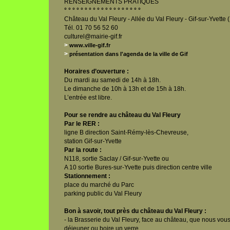
RENSEIGNEMENTS PRATIQUES
° ° ° ° ° ° ° ° ° ° ° ° ° ° ° ° ° ° °
Château du Val Fleury - Allée du Val Fleury - Gif-sur-Yvette
Tél. 01 70 56 52 60
culturel@mairie-gif.fr
>
www.ville-gif.fr
>
présentation dans l'agenda de la ville de Gif
Horaires d’ouverture :
Du mardi au samedi de 14h à 18h.
Le dimanche de 10h à 13h et de 15h à 18h.
L’entrée est libre.
Pour se rendre au château du Val Fleury
Par le RER :
ligne B direction Saint-Rémy-lès-Chevreuse,
station Gif-sur-Yvette
Par la route :
N118, sortie Saclay / Gif-sur-Yvette ou
A 10 sortie Bures-sur-Yvette puis direction centre ville
Stationnement :
place du marché du Parc
parking public du Val Fleury
Bon à savoir, tout près du château du Val Fleury :
- la Brasserie du Val Fleury, face au château, que nous v
déjeuner ou boire un verre.