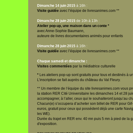
Dimanche 14 juin 2015
à 16h :
Visite guidée
avec l’équipe de livresanimes.com **
Dimanche 28 juin 2015
de 10h à 13h :
Atelier pop-up, une maison dans un conte *
avec Anne-Sophie Baumann,
auteure de livres documentaires animés pour enfants
Dimanche 28 juin 2015
à 16h :
Visite guidée
avec l’équipe de livresanimes.com **
Chaque samedi et dimanche :
Visites commentées
par la médiatrice culturelle
*
Les ateliers pop-up sont gratuits pour tous et destinés à un 
L’inscription se fait auprès du château du Val Fleury.
** Un membre de l’équipe du site livresanimes.com vous 
la station RER Cité Universitaire les dimanches 14 et 28 ju
accompagner, à l’aller, ceux qui le souhaiteront jusqu’au ch
Chacun(e) s’occupera d’acheter son billet de RER pour Gif-
euros, gratuit pour ceux qui possèdent déjà une carte Nav
les WE).
Durée du trajet en RER env. 40 mn puis 5 mn à pied de la g
d'exposition.