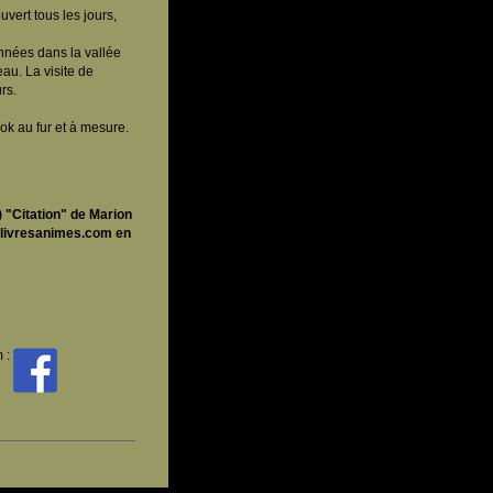
vert tous les jours,
onnées dans la vallée
au. La visite de
rs.
ok au fur et à mesure.
 "Citation" de Marion
r livresanimes.com en
m :