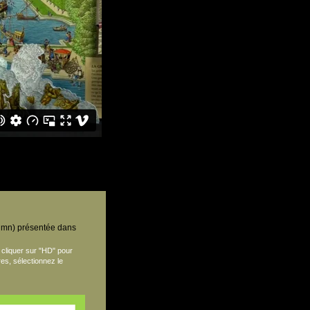
7 mn) présentée dans
à cliquer sur "HD" pour
res, sélectionnez le