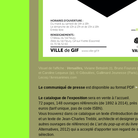
Visuel de l’affiche :
Versailles,
Viviane Bettaïeb (t), Bruno Fourure 
et Caroline Lequeux (ip), © Giboulées, Gallimard Jeunesse (Paris),
Lecoq / livresanimes.com
Le communiqué de presse
est disponible au format PDF
>
Le catalogue de l'exposition
sera en vente à l’accueil.
72 pages, 148 ouvrages référencés (de 1892 à 2014), près 
euros (tarif unique, pas de code ISBN).
Vous trouverez dans ce catalogue un texte d'introduction de
et un texte de Jean-Charles Trebbi, architecte et designer p
autres ouvrages de référence) de
L’art du pop-up et du livr
Alternatives, 2012) qui a accepté d'apporter son regard de s
sélection.