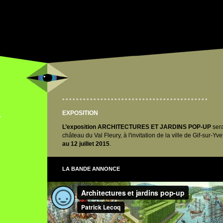
° ° ° ° ° ° ° ° ° ° ° ° ° ° ° ° ° ° °
° ° ° ° ° ° ° ° ° ° ° ° ° ° ° ° ° ° °
° ° ° °
EXPOSITION
°
L’exposition ARCHITECTURES ET JARDINS POP-UP
sera
château du Val Fleury, à l'invitation de la ville de Gif-sur-Y
au 12 juillet 2015
.
LA BANDE ANNONCE