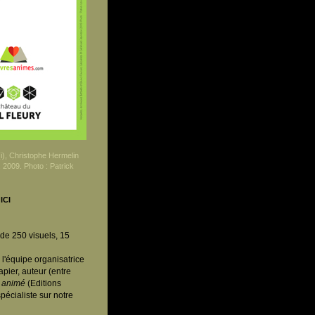
(i), Christophe Hermelin
 2009. Photo : Patrick
ICI
de 250 visuels, 15
 l'équipe organisatrice
apier, auteur (entre
e animé
(Editions
pécialiste sur notre