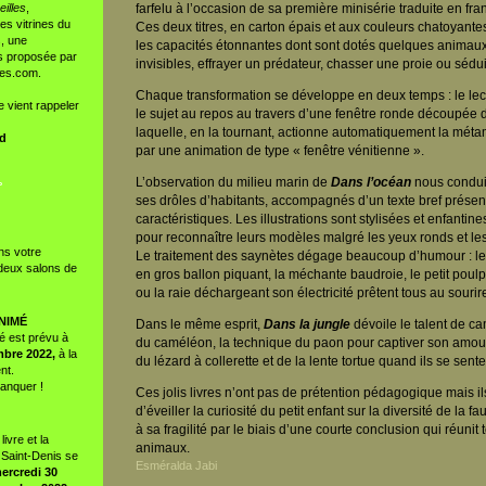
illes
,
farfelu à l’occasion de sa première minisérie traduite en fra
es vitrines du
Ces deux titres, en carton épais et aux couleurs chatoyante
s, une
les capacités étonnantes dont sont dotés quelques animaux
és proposée par
invisibles, effrayer un prédateur, chasser une proie ou sédu
mes.com.
Chaque transformation se développe en deux temps : le le
e vient rappeler
le sujet au repos au travers d’une fenêtre ronde découpée 
laquelle, en la tournant, actionne automatiquement la mét
nd
par une animation de type « fenêtre vénitienne ».
L’observation du milieu marin de
Dans l’océan
nous condui
°
ses drôles d’habitants, accompagnés d’un texte bref présen
caractéristiques. Les illustrations sont stylisées et enfantin
pour reconnaître leurs modèles malgré les yeux ronds et les
ns votre
Le traitement des saynètes dégage beaucoup d’humour : le
deux salons de
en gros ballon piquant, la méchante baudroie, le petit poul
ou la raie déchargeant son électricité prêtent tous au sourire
NIMÉ
Dans le même esprit,
Dans la jungle
dévoile le talent de c
é est prévu à
du caméléon, la technique du paon pour captiver son amour
mbre 2022,
à la
du lézard à collerette et de la lente tortue quand ils se sent
nt.
anquer !
Ces jolis livres n’ont pas de prétention pédagogique mais ils
d’éveiller la curiosité du petit enfant sur la diversité de la fa
à sa fragilité par le biais d’une courte conclusion qui réunit
ivre et la
animaux.
 Saint-Denis se
Esméralda Jabi
ercredi 30