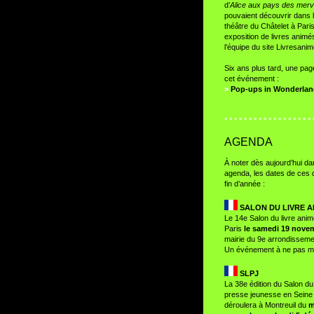
d’
Alice aux pays des merve
pouvaient découvrir dans l
théâtre du Châtelet à Pari
exposition de livres anim
l’équipe du site Livresani
Six ans plus tard, une pag
cet événement :
>
Pop-ups in Wonderla
° ° ° ° ° ° ° ° ° ° ° ° ° ° ° ° ° ° 
AGENDA
À noter dès aujourd’hui da
agenda, les dates de ces 
fin d’année :
SALON DU LIVRE A
Le 14e Salon du livre anim
Paris
le samedi 19 nove
mairie du 9e arrondisseme
Un événement à ne pas m
SLPJ
La 38e édition du Salon du l
presse jeunesse en Seine
déroulera à Montreuil du
m