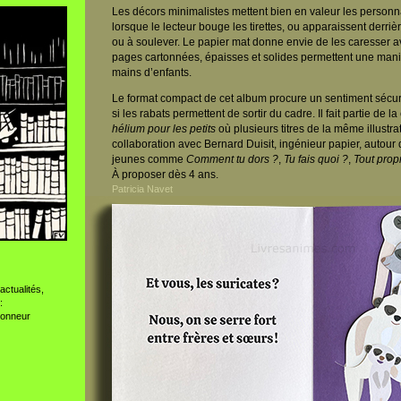
Les décors minimalistes mettent bien en valeur les person
lorsque le lecteur bouge les tirettes, ou apparaissent derrièr
ou à soulever. Le papier mat donne envie de les caresser a
pages cartonnées, épaisses et solides permettent une manip
mains d’enfants.
Le format compact de cet album procure un sentiment sécur
si les rabats permettent de sortir du cadre. Il fait partie de la
hélium pour les petits
où plusieurs titres de la même illustra
collaboration avec Bernard Duisit, ingénieur papier, autour
jeunes comme
Comment tu dors ?
,
Tu fais quoi ?
,
Tout prop
À proposer dès 4 ans.
Patricia Navet
actualités,
:
ionneur