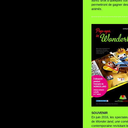
aurez droit à quelques sur
permettront de gagner de
animés.
° ° ° ° ° ° ° ° ° ° ° ° ° ° ° ° ° ° 
SOUVENIR
En juin 2016, les spectate
de
Wonder.land,
une
comé
contemporaine revisitant 