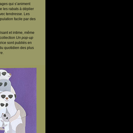
nages qui s’animent
e les rabats à déplier
vec tendresse. Les
ulation facile par des
isant et intime, même
 collection
Un pop-up
trice sont publiés en
 du quotidien des plus
re
.