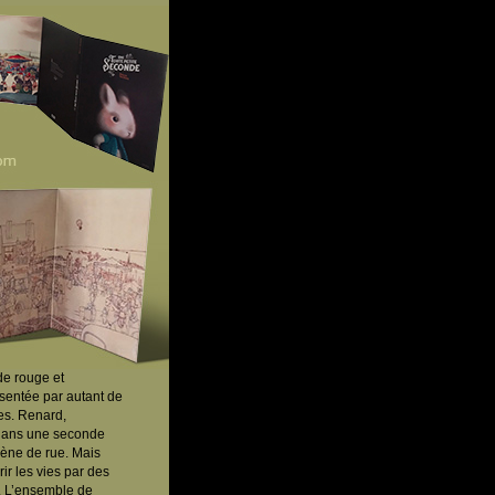
de rouge et
sentée par autant de
es. Renard,
s dans une seconde
scène de rue. Mais
ir les vies par des
. L’ensemble de