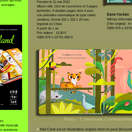
prises qui vous
Parution le 11 mai 2022
s ouvrages
Album relié, 1ère de couverture et 3 pages
perforées, 8 doubles pages dont 4 avec
Dans l’océan
une animation automatique de type volets
°
Mêmes informatio
vénitiens, format 202 x 202 x 20 mm.
[Titre original :
In
Imprimé en Chine
ISBN 979-1-0276
À partir de 1 an
Prix éditeur : 10,90 €
ISBN 979-1-02761-060-0
urs
die musicale
>
Neil Clark est un illustrateur anglais dont on peut découv
les aventures