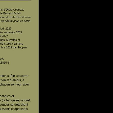
ions d’Olivia Cosneau
 de Bernard Duisit
ique de Katie Fechtmann
up hélium pour les petits
Sud, 2022
mier semestre 2022
il 2022
ges, 5 tirettes et
 150 x 180 x 12 mm.
mbre 2021 par Toppan
90 €
15815-6
otter la tête, se serrer
ction et d’amour, à
chacun son tour, avec
issables et
(la banquise, la forêt,
 douces se détachent
issants et apaisants.