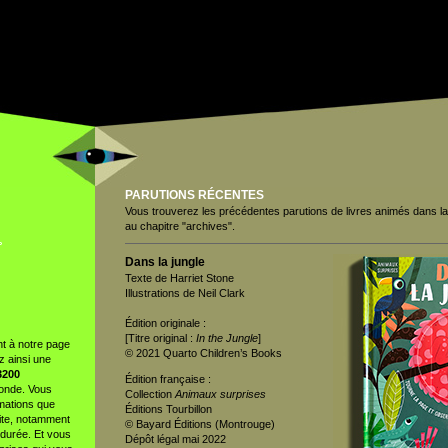
PARUTIONS RÉCENTES
Vous trouverez les précédentes parutions de livres animés dans 
au chapitre "archives".
°
Dans la jungle
Texte de Harriet Stone
Illustrations de Neil Clark
Édition originale :
[Titre original :
In the Jungle
]
t à notre page
© 2021 Quarto Children’s Books
z ainsi une
3200
Édition française :
monde. Vous
Collection
Animaux surprises
rmations que
Éditions Tourbillon
site, notamment
© Bayard Éditions (Montrouge)
 durée. Et vous
Dépôt légal mai 2022