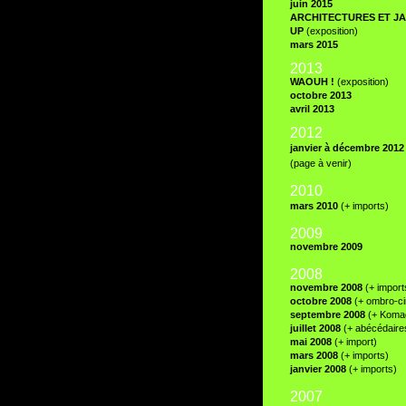
juin 2015
ARCHITECTURES ET JA
UP
(exposition)
mars 2015
2013
WAOUH !
(exposition)
octobre 2013
avril 2013
2012
janvier à décembre 2012
(page à venir)
20
10
mars 2010
(+ imports)
2009
novembre 2009
2008
novembre 2008
(+ import
octobre 2008
(+ ombro-c
septembre 2008
(+ Koma
juillet 2008
(+ abécédaire
mai 2008
(+ import)
mars 2008
(+ imports)
janvier 2008
(+ imports)
2007