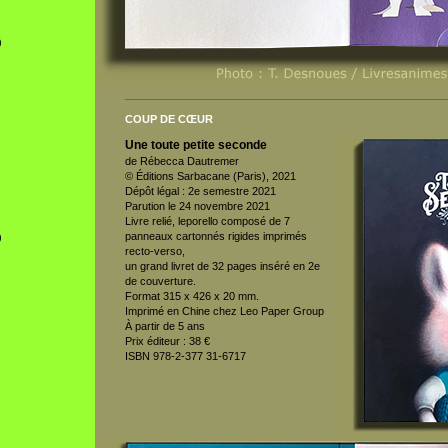
)
COUP DE CŒUR
Une toute petite seconde
de Rébecca Dautremer
)
© Éditions Sarbacane (Paris), 2021
Dépôt légal : 2e semestre 2021
Parution le 24 novembre 2021
Livre relié, leporello composé de 7
panneaux cartonnés rigides imprimés
)
recto-verso,
un grand livret de 32 pages inséré en 2e
de couverture.
Format 315 x 426 x 20 mm.
Imprimé en Chine chez Leo Paper Group
À partir de 5 ans
Prix éditeur : 38 €
ISBN 978-2-377 31-6717