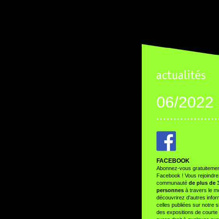
06/2022
° ° ° ° ° ° ° ° ° ° ° ° ° ° ° ° ° ° 
FACEBOOK
Abonnez-vous gratuitemen
Facebook ! Vous rejoindre
communauté
de plus de 
personnes
à travers le 
découvrirez d’autres info
celles publiées sur notre 
des expositions de courte