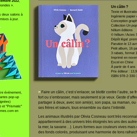
cembre 2022
,
mondes ».
Un câlin ?
Texte et illustrat
es deux salons à
Ingénierie papier
mises à jour.
Conception graph
Collection
Un pop-
°
hélium éditions
© hélium / Actes 
Dépôt légal: pre
Parution le 13 avr
Petit album, 16 pa
3 rabats, format
Imprimé en nove
Excel en Chine
À partir de 4 ans
Prix éditeur : 13,
ISBN 978-2-330-
>
Faire un câlin, c’est s’enlacer, se blottir contre l’autre, se fr
tre événement,
cartes pop-up
fort ou s’embrasser, mais seulement si je veux. Geste d’affe
signées)
partager à deux, avec son ami(e), son papa, sa maman, ou 
e et "Prismatic"
ses frères et sœurs, tous ensemble ou dans l’intimité.
nimes.com en
Les animaux illustrés par Olivia Cosneau sont très reconna
appartiennent à des univers très éloignés les uns des autres 
la mer, la savane…). Leurs formes aux couleurs vives mais
des fonds colorés, produisant une harmonie de tons rafraich
°