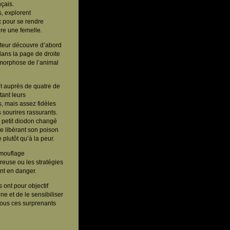
nçais.
s, explorent
 pour se rendre
ire une femelle.
cteur découvre
d’abord
dans la page de droite
amorphose de l’animal
t auprès de quatre de
tant leurs
es, mais assez fidèles
 sourires rassurants.
 petit diodon changé
pe libérant son poison
 plutôt qu’à la peur.
amouflage
euse ou les stratégies
ent en danger.
 ont pour objectif
une et de le sensibiliser
 tous ces surprenants