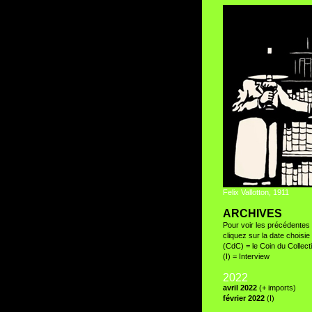
Felix Vallotton, 1911
ARCHIVES
Pour voir les précédentes 
cliquez sur la date choisie 
(CdC) = le Coin du Collect
(I) = Interview
2022
avril 2022
(+ imports)
février 2022
(I)