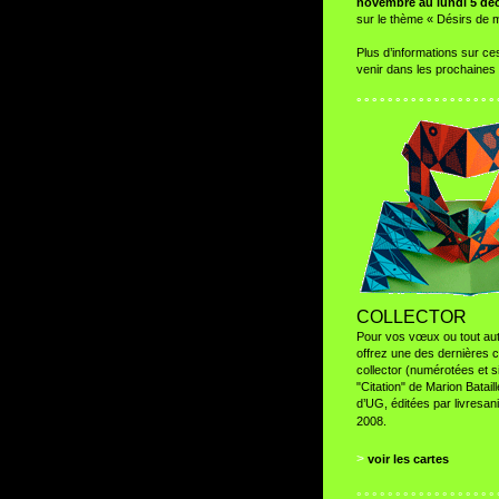
novembre au lundi 5 dé
sur le thème « Désirs de 
Plus d’informations sur c
venir dans les prochaines 
° ° ° ° ° ° ° ° ° ° ° ° ° ° ° ° ° ° 
COLLECTOR
Pour vos vœux ou tout au
offrez une des dernières 
collector (numérotées et 
"Citation" de Marion Bataill
d’UG, éditées par livresa
2008.
>
voir les cartes
° ° ° ° ° ° ° ° ° ° ° ° ° ° ° ° ° ° 