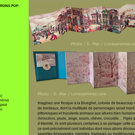
RDINS POP-
s)
inéma)
Imaginez une fresque à la Brueghel, colorée de beaucoup 
gata)
de bordeaux, dont la multitude de personnages serait repré
s)
pittoresques et truculents animaux aux allures bien humain
rhinocéros, poule, singe, souris, chèvre, crocodile… Figé
d’éternité, ils sont plusieurs centaines à se partager cette 
ce sont précisément cent individus dont nous allons découvr
saynètes émouvantes, rigolotes, tragiques ou mystérieuses