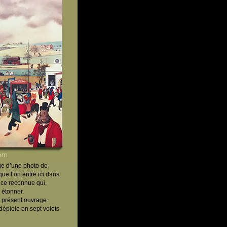
age d’une photo de
ue l’on entre ici dans
rice reconnue qui,
 étonner.
e présent ouvrage.
déploie en sept volets