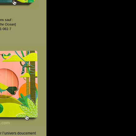
ns sauf :
 the Ocean
]
1-061-7
rir l’univers doucement