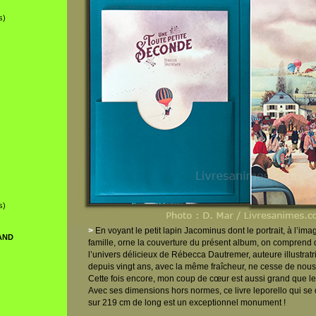
s)
s)
>
En voyant le petit lapin Jacominus dont le portrait, à l’im
AND
famille, orne la couverture du présent album, on comprend q
l’univers délicieux de Rébecca Dautremer, auteure illustrat
depuis vingt ans, avec la même fraîcheur, ne cesse de nous
Cette fois encore, mon coup de cœur est aussi grand que l
Avec ses dimensions hors normes, ce livre leporello qui se 
sur 219 cm de long est un exceptionnel monument !