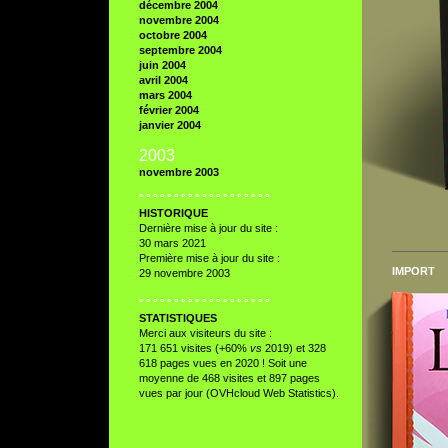
décembre 2004
novembre 2004
octobre 2004
septembre 2004
juin 2004
avril 2004
mars 2004
février 2004
janvier 2004
2003
novembre 2003
° ° ° ° ° ° ° ° ° ° ° ° ° ° ° ° ° ° °
HISTORIQUE
Dernière mise à jour du site :
30 mars 2021
Première mise à jour du site :
IMPORT
29 novembre 2003
° ° ° ° ° ° ° ° ° ° ° ° ° ° ° ° ° ° °
STATISTIQUES
Merci aux visiteurs du site :
171 651 visites (+60%
vs
2019) et 328
618 pages vues en 2020 ! Soit une
moyenne de 468 visites et 897 pages
vues par jour (OVHcloud Web Statistics).