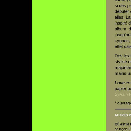
si des p
débuter 
ailes. L
inspiré d
album, de
jusqu’au
cygnes, 
effet sai
Des text
stylisé 
majorita
mains u
Love
est
papier p
Sylvain F
* ouvrag
AUTRES P
Où est le 
de Ingela P