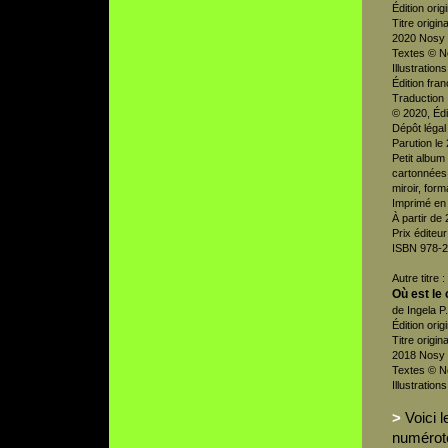
Édition origi
Titre origina
2020 Nosy 
Textes © N
Illustration
Édition fran
Traduction 
© 2020, Édi
Dépôt légal
Parution le
Petit album
cartonnées,
miroir, form
Imprimé en
À partir de 
Prix éditeur
ISBN 978-2
Autre titre :
Où est le 
de Ingela P
Édition origi
Titre origina
2018 Nosy 
Textes © N
Illustration
>
Voici 
numéroté