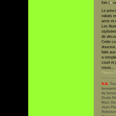
fois (
>
re
Le princi
rabats e
amis et 
Les illu
stylisée
de décou
Cette co
douceur,
faite au
a remplac
court et
roses…
Thierry 
N.B.
Tout
livresani
de livre
Droits R
Marc Des
Jean-Pie
Relectur