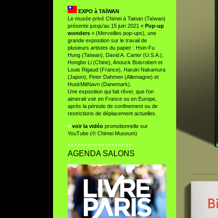
EXPO à TAÏWAN
Le musée privé Chimei à Tainan (Taïwan)
présente jusqu’au 15 juin 2021 «
Pop-up
wonders
» (Merveilles pop-ups), une
grande exposition sur le travail de
plusieurs artistes du papier : Hsin-Fu
Hung (Taïwan), David A. Carter (U.S.A.),
Hongbo Li (Chine), Anouck Boisrobert et
Louis Rigaud (France), Haruki Nakamura
(Japon), Peter Dahmen (Allemagne) et
HuskMitNavn (Danemark).
Une exposition qui fait rêver, que l’on
aimerait voir en France ou en Europe,
après la période de confinement ou de
restrictions de déplacement actuelles.
>
voir la vidéo
promotionnelle sur
YouTube (© Chimei Museum)
° ° ° ° ° ° ° ° ° ° ° ° ° ° ° ° ° ° °
AGENDA SALONS