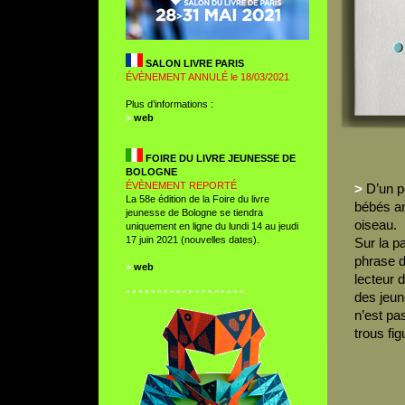
SALON LIVRE PARIS
ÉVÈNEMENT ANNULÉ le 18/03/2021
Plus d’informations :
>
web
FOIRE DU LIVRE JEUNESSE DE
BOLOGNE
ÉVÈNEMENT REPORTÉ
>
D’un pe
La 58e édition de la Foire du livre
bébés ani
jeunesse de Bologne se tiendra
oiseau.
uniquement en ligne du lundi 14 au jeudi
17 juin 2021 (nouvelles dates).
Sur la p
phrase d’
>
web
lecteur 
° ° ° ° ° ° ° ° ° ° ° ° ° ° ° ° ° ° °
des jeun
n’est pa
trous fig