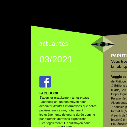
PARUT
03/2021
Vous tro
la rubri
° ° ° ° ° ° ° ° ° ° ° ° ° ° ° ° ° ° °
Veggie et
de Philipp
© Éditions
(Paris), 20
FACEBOOK
Dépôt légal 
S'abonner gratuitement à notre page
Parution le
Facebook est un bon moyen pour
Album couv
découvrir d’autres informations que celles
7 doubles 
publiées sur ce site, notamment
format 10,5
les événements de courte durée comme
À partir de
par exemple certaines expositions.
Imprimé en
C'est également LE seul moyen pour
Prix éditeu