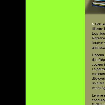
>
Paru a
l’illust
tous âge
Reprenan
l’auteur
animaux 
Chacun e
des élép
couleur 
La deuxi
couleurs
déploye
un autre
te protég
Le livre
encourag
fidélité