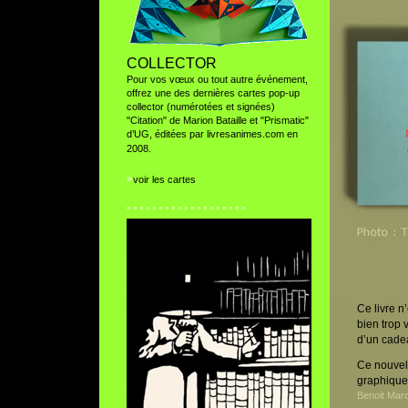
COLLECTOR
Pour vos vœux ou tout autre événement,
offrez une des dernières cartes pop-up
collector (numérotées et signées)
"Citation" de Marion Bataille et "Prismatic"
d’UG, éditées par livresanimes.com en
2008.
>
voir les cartes
° ° ° ° ° ° ° ° ° ° ° ° ° ° ° ° ° ° °
Ce livre n
bien trop v
d’un cadea
Ce nouvel
graphique,
Benoit Mar