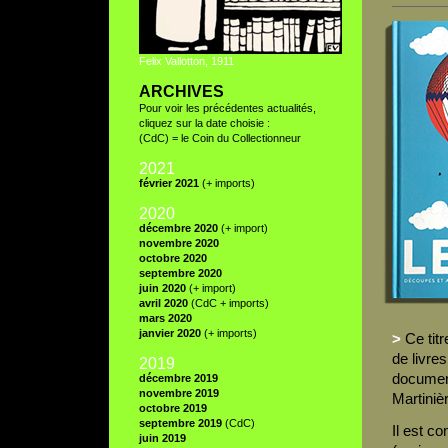
Felix Vallotton, 1911
ARCHIVES
Pour voir les précédentes actualités,
cliquez sur la date choisie :
(CdC) = le Coin du Collectionneur
2021
février 2021
(+ imports)
2020
décembre 2020
(+ import)
novembre 2020
octobre 2020
septembre 2020
juin 2020
(+ import)
avril 2020
(CdC + imports)
mars 2020
janvier 2020
(+ imports)
>
Ce tit
de livre
2019
document
décembre 2019
novembre 2019
Martini
è
octobre 2019
septembre 2019
(CdC)
Il est c
juin 2019