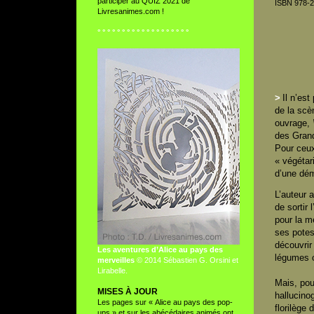
participer au QUIZ 2021 de
ISBN 978-2
Livresanimes.com !
° ° ° ° ° ° ° ° ° ° ° ° ° ° ° ° ° ° °
>
Il n’est
de la scè
ouvrage,
des Gran
Pour ceux 
« végétar
d’une dém
L’auteur 
de sortir
pour la m
ses potes
découvrir 
Les aventures d’Alice au pays des
légumes c
merveilles
© 2014 Sébastien G. Orsini et
Lirabelle.
Mais, pour
MISES À JOUR
hallucino
Les pages sur « Alice au pays des pop-
florilège
ups » et sur les abécédaires animés ont