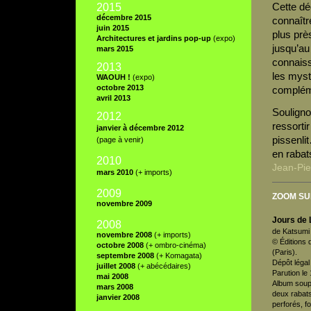
Cette dé
2015
décembre 2015
connaîtr
juin 2015
plus pr
è
Architectures et jardins pop-up
(expo)
jusqu’au 
mars 2015
connaiss
2013
les mystè
WAOUH !
(expo)
octobre 2013
compléme
avril 2013
Souligno
2012
ressortir
janvier à décembre 2012
pissenlit
(page à venir)
en rabat
20
10
Jean-Pie
mars 2010
(+ imports)
2009
ZOOM S
novembre 2009
Jours de 
2008
de Katsumi
novembre 2008
(+ imports)
© Éditions
octobre 2008
(+ ombro-cinéma)
(Paris).
septembre 2008
(+ Komagata)
Dépôt légal
juillet 2008
(+ abécédaires)
Parution le
mai 2008
Album soupl
mars 2008
deux rabats,
janvier 2008
perforés, f