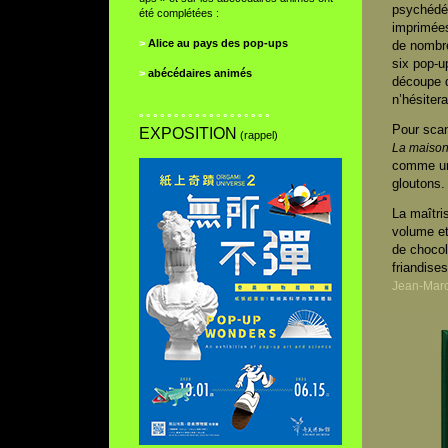
psychédél
été complétées :
imprimées 
>
Alice au pays des pop-ups
de nombre
six pop-up
>
abécédaires animés
découpe d
n’hésitera
° ° ° ° ° ° ° ° ° ° ° ° ° ° ° ° ° ° °
Pour scan
EXPOSITION
(rappel)
La maison
comme une
gloutons.
La maîtris
volume et 
de chocol
friandises
Jean-Marc