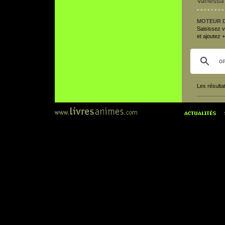
Vanessa
° ° ° ° ° ° ° ° 
MOTEUR 
Saisissez vo
et ajoutez 
Les résulta