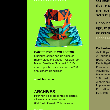
qui peuv
° ° ° ° ° ° ° ° ° ° ° ° ° ° ° ° ° ° °
illustré
ménager
sous le 
Et pour s
âge, le 
de couv
Benoit 
De l’autre
CARTES POP-UP COLLECTOR
de Philipp
Quelques cartes pop-up collector
© Éditions
(numérotées et signées) "Citation" de
(Paris), 20
Marion Bataille et "Prismatic" d’UG
Dépôt légal
éditées par livresanimes.com en 2008
Parution le
Album relié
sont encore disponibles.
6 avec une
150 x 241 
>
voir les cartes
À partir de 
Imprimé en
° ° ° ° ° ° ° ° ° ° ° ° ° ° ° ° ° ° °
Prix éditeur
ARCHIVES
ISBN 978-2
Pour voir les précédentes actualités,
cliquez sur la date choisie :
(CdC) = le Coin du Collectionneur