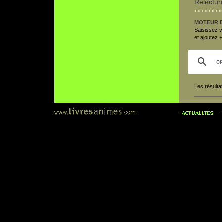
Relectur
° ° ° ° ° ° ° ° 
MOTEUR 
Saisissez vo
et ajoutez 
Les résulta