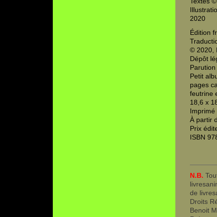
Textes ©
Illustrat
2020
Édition f
Traducti
© 2020, 
Dépôt lé
Parution
Petit alb
pages ca
feutrine 
18,6 x 1
Imprimé 
À partir 
Prix édit
ISBN 97
N.B.
Tout
livresani
de livre
Droits R
Benoit M