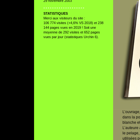
29 novembre 2003
° ° ° ° ° ° ° ° ° ° ° ° ° ° ° ° ° ° °
STATISTIQUES
Merci aux visiteurs du site :
106 774 visites (+4,6% VS 2018) et 238
144 pages vues en 2019 ! Soit une
moyenne de 292 visites et 652 pages
vues par jour (statistiques Urchin 6).
L’ouvrage, 
dans la po
blanche et
L’auteure a
le pelage,
utilisées 