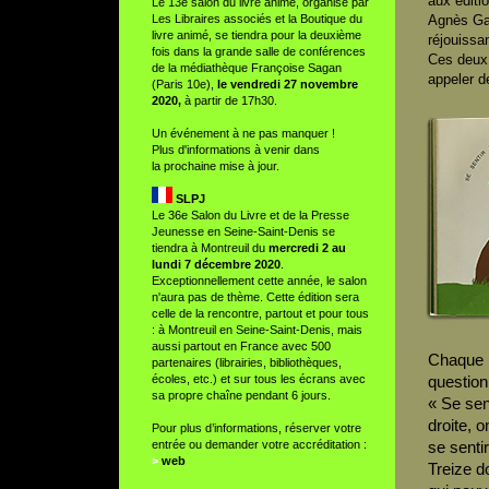
aux éditi
Le 13e salon du livre animé, organisé par
Les Libraires associés et la Boutique du
Agnès Gau
livre animé, se tiendra pour la deuxième
réjouissan
fois dans la grande salle de conférences
Ces deux t
de la médiathèque Françoise Sagan
appeler d
(Paris 10e),
le vendredi 27 novembre
2020,
à partir de 17h30.
Un événement à ne pas manquer !
Plus d'informations à venir dans
la prochaine mise à jour.
SLPJ
Le 36e Salon du Livre et de la Presse
Jeunesse en Seine-Saint-Denis se
tiendra à Montreuil du
mercredi 2 au
lundi 7 décembre 2020
.
Exceptionnellement cette année, le salon
n'aura pas de thème. Cette édition sera
celle de la rencontre, partout et pour tous
: à Montreuil en Seine-Saint-Denis, mais
aussi partout en France avec 500
Chaque p
partenaires (librairies, bibliothèques,
écoles, etc.) et sur tous les écrans avec
question
sa propre chaîne pendant 6 jours.
« Se sent
droite, 
Pour plus d’informations, réserver votre
entrée ou demander votre accréditation :
se senti
>
web
Treize d