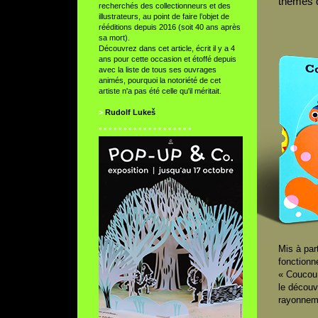
thèmes d
recherchés des collectionneurs et des
illustrateurs, au point de faire l’objet de
rééditions depuis 2016 (soit 40 ans après
sa mort).
Découvrez dans cet article, écrit il y a 4
ans pour cette occasion et étoffé depuis
avec la liste de tous ses ouvrages
animés, pourquoi la notoriété de cet
artiste n'a pas été celle qu'il méritait.
>
Rudolf Lukeš
° ° ° ° ° ° ° ° ° ° ° ° ° ° ° ° ° ° °
Mis à par
fonctionn
« Coucou 
le découv
rayonneme