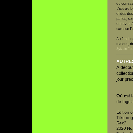
du contras
L’œuvre bé
et des des
pattes, so
entrevue à
caresse l’o
Au final, 
matous, dé
Sylvain Fou
AUTRE
À découv
collecti
jour pré
Où est 
de Ingela
Édition o
Titre orig
Rex?
2020 Nos