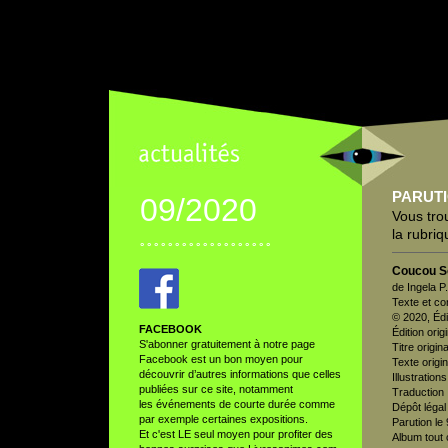
PARUT
09/2020
Vous tro
la rubri
° ° ° ° ° ° ° ° ° ° ° ° ° ° ° ° ° ° °
Coucou So
de Ingela P
Texte et co
© 2020, Édi
FACEBOOK
Édition origi
S'abonner gratuitement à notre page
Titre origina
Facebook est un bon moyen pour
Texte origi
découvrir d’autres informations que celles
Illustration
publiées sur ce site, notamment
Traduction 
les événements de courte durée comme
Dépôt légal
par exemple certaines expositions.
Parution le 9
Et c'est LE seul moyen pour profiter des
Album tout