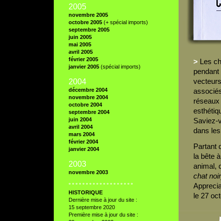
2005
novembre 2005
octobre 2005
(+ spécial imports)
septembre 2005
juin 2005
mai 2005
avril 2005
février 2005
>
Les cha
janvier 2005
(spécial imports)
pendant 
vecteurs
2004
décembre 2004
associés 
novembre 2004
réseaux 
octobre 2004
esthétiqu
septembre 2004
juin 2004
Saviez-v
avril 2004
dans les
mars 2004
février 2004
Partant 
janvier 2004
la bête 
2003
animal, 
novembre 2003
chat noir
Apprecia
° ° ° ° ° ° ° ° ° ° ° ° ° ° ° ° ° ° °
HISTORIQUE
le 27 oc
Dernière mise à jour du site :
15 septembre 2020
Première mise à jour du site :