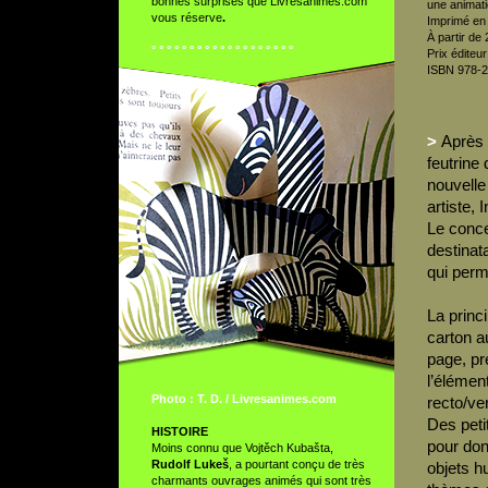
bonnes surprises que Livresanimes.com
une animati
vous réserve
.
Imprimé en
À partir de 
° ° ° ° ° ° ° ° ° ° ° ° ° ° ° ° ° ° °
Prix éditeur
ISBN 978-2
>
Après 
feutrine
nouvelle
artiste, 
Le conce
destinata
qui perme
La princ
carton a
page, pr
l’élémen
Photo : T. D. / Livresanimes.com
recto/ver
Des peti
HISTOIRE
pour don
Moins connu que Vojtěch Kubašta,
Rudolf Lukeš
, a pourtant conçu de très
objets h
charmants ouvrages animés qui sont très