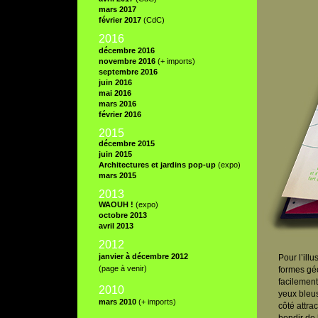
mars 2017
février 2017
(CdC)
2016
décembre 2016
novembre 2016
(+ imports)
septembre 2016
juin 2016
mai 2016
mars 2016
février 2016
2015
décembre 2015
juin 2015
Architectures et jardins pop-up
(expo)
mars 2015
2013
WAOUH !
(expo)
octobre 2013
avril 2013
2012
janvier à décembre 2012
Pour l’ill
(page à venir)
formes géo
facilement
20
10
yeux bleus
mars 2010
(+ imports)
côté attra