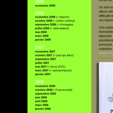
bondir de l
2009
novembre 2009
Un soin to
album véhi
2008
difficulté
novembre 2008
(+ imports)
ces raison
octobre 2008
(+ ombro-cinéma)
septembre 2008
(+ Komagata)
Une explos
juillet 2008
(+ abécédaires)
étonnantes
mai 2008
mars 2008
attachant.
janvier 2008
précédent
princesse 
2007
collection 
novembre 2007
Sylvain Fou
octobre 2007
(+ pop-ups Alice)
septembre 2007
juillet 2007
mai 2007
(+ livres d'UG)
mars 2007
(+ spécial imports)
janvier 2007
2006
novembre 2006
octobre 2006
(+ Franceschini)
septembre 2006
juin 2006
avril 2006
mars 2006
janvier 2006