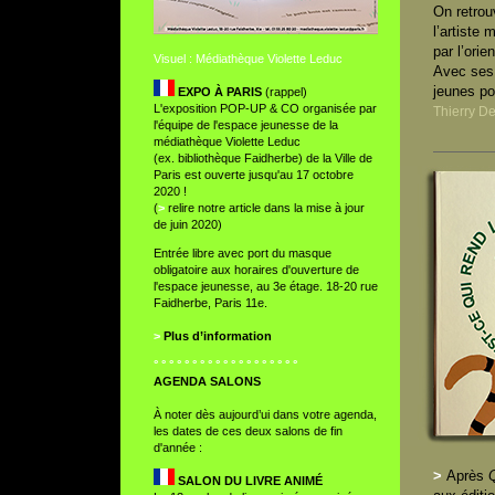
On retrou
l’artiste
par l’orie
Visuel : Médiathèque Violette Leduc
Avec ses
jeunes po
EXPO À PARIS
(rappel)
L'exposition POP-UP & CO organisée par
Thierry D
l'équipe de l'espace jeunesse de la
médiathèque Violette Leduc
(ex. bibliothèque Faidherbe) de la Ville de
Paris est ouverte jusqu'au 17 octobre
2020 !
(
>
relire notre article dans la mise à jour
de juin 2020
)
Entrée libre avec port du masque
obligatoire aux horaires d'ouverture de
l'espace jeunesse, au 3e étage. 18-20 rue
Faidherbe, Paris 11e.
>
Plus d’information
° ° ° ° ° ° ° ° ° ° ° ° ° ° ° ° ° ° °
AGENDA SALONS
À noter dès aujourd’ui dans votre agenda,
les dates de ces deux salons de fin
d'année :
>
Après
Q
SALON DU LIVRE ANIMÉ