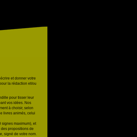
écrire et donner votre
p
our la rédaction et/ou
ille pour tisser leur
eant vos idées. Nos
ment à choisir, selon
de livres animés, celui
0 signes maximum), et
nt des propositions de
ite, signé de votre nom.