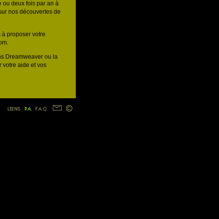
 ou deux fois par an à
 sur nos découvertes de
s à proposer votre
com.
ans Dreamweaver ou la
 votre aide et vos