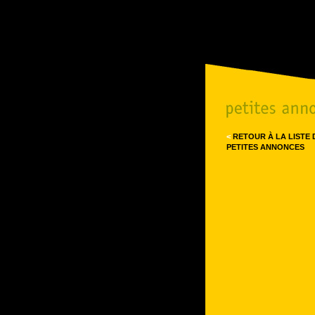
<
RETOUR À LA LISTE 
PETITES ANNONCES