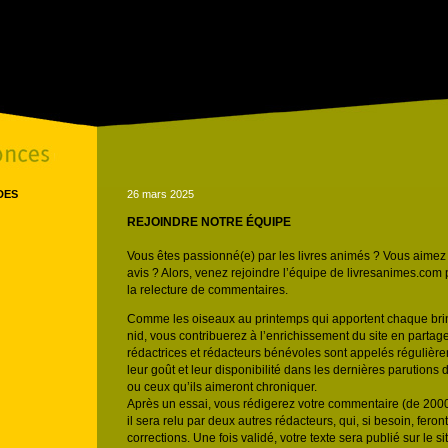
DES
26 mars 2025
REJOINDRE NOTRE ÉQUIPE
Vous êtes passionné(e) par les livres animés ? Vous aimez 
avis ? Alors, venez rejoindre l’équipe de livresanimes.com 
la relecture de commentaires.
Comme les oiseaux au printemps qui apportent chaque brind
nid, vous contribuerez à l’enrichissement du site en partag
rédactrices et rédacteurs bénévoles sont appelés régulière
leur goût et leur disponibilité dans les dernières parutions 
ou ceux qu’ils aimeront chroniquer.
Après un essai, vous rédigerez votre commentaire (de 200
il sera relu par deux autres rédacteurs, qui, si besoin, fero
corrections. Une fois validé, votre texte sera publié sur le s